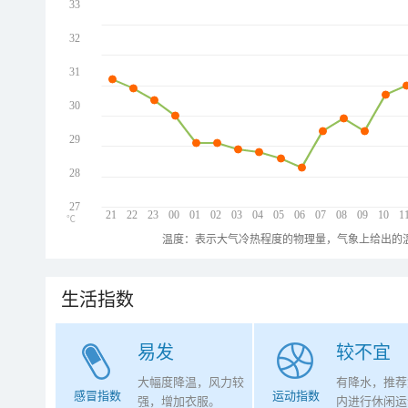
33
32
31
30
29
28
27
21
22
23
00
01
02
03
04
05
06
07
08
09
10
1
℃
温度：表示大气冷热程度的物理量，气象上给出的温
生活指数
易发
较不宜
大幅度降温，风力较
有降水，推荐
感冒指数
运动指数
强，增加衣服。
内进行休闲运