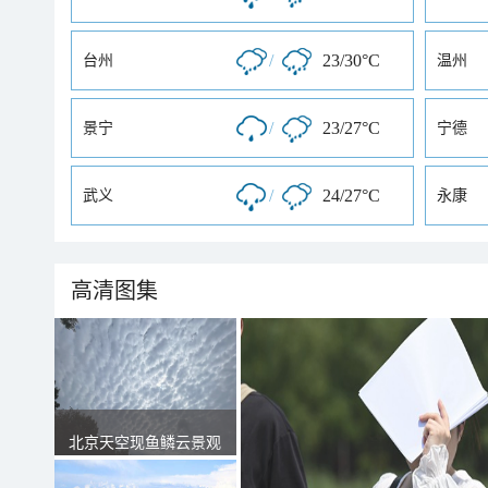
/
23/30°C
台州
温州
/
23/27°C
景宁
宁德
/
24/27°C
武义
永康
高清图集
北京天空现鱼鳞云景观