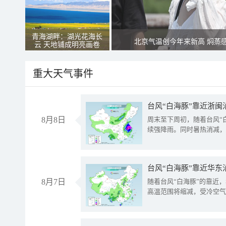
青海湖畔：湖光花海长
北京气温创今年来新高 焖蒸
云 天地铺成明亮画卷
重大天气事件
台风“白海豚”靠近浙闽
8月8日
周末至下周初，随着台风“
续强降雨。同时暑热消减，
台风“白海豚”靠近华东
8月7日
随着台风“白海豚”的靠近
高温范围将缩减，受冷空气