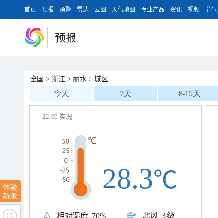
首页
预报
预警
雷达
云图
天气地图
专业产品
资讯
视频
节气
预报
全国
>
浙江
>
丽水
>
城区
今天
7天
8-15天
22:00 实况
28.3
℃
北风
3级
相对湿度
70%