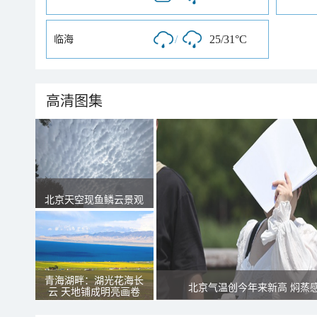
/
25/31°C
临海
高清图集
北京天空现鱼鳞云景观
青海湖畔：湖光花海长
北京气温创今年来新高 焖蒸
云 天地铺成明亮画卷