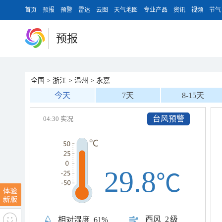
首页
预报
预警
雷达
云图
天气地图
专业产品
资讯
视频
节气
预报
全国
>
浙江
>
温州
>
永嘉
今天
7天
8-15天
台风预警
04:30 实况
29.8
℃
西风
2级
相对湿度
61%