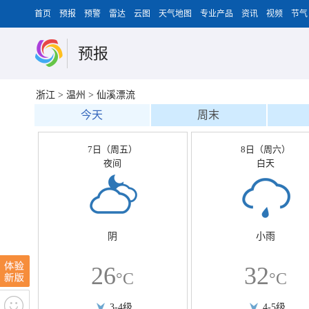
首页
预报
预警
雷达
云图
天气地图
专业产品
资讯
视频
节气
预报
浙江
>
温州
>
仙溪漂流
今天
周末
7日（周五）
8日（周六）
夜间
白天
阴
小雨
26
32
°C
°C
3-4级
4-5级