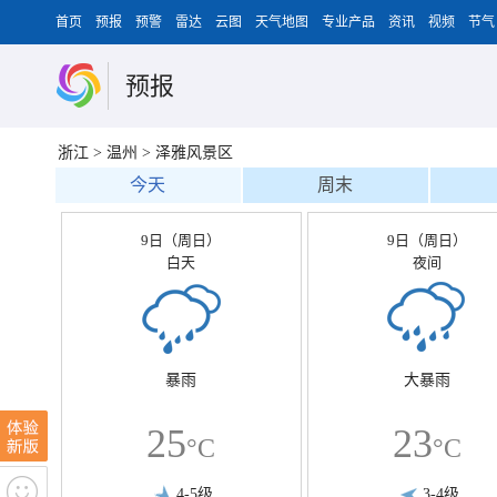
首页
预报
预警
雷达
云图
天气地图
专业产品
资讯
视频
节气
预报
浙江
>
温州
>
泽雅风景区
今天
周末
9日（周日）
9日（周日）
白天
夜间
暴雨
大暴雨
25
23
°C
°C
4-5级
3-4级