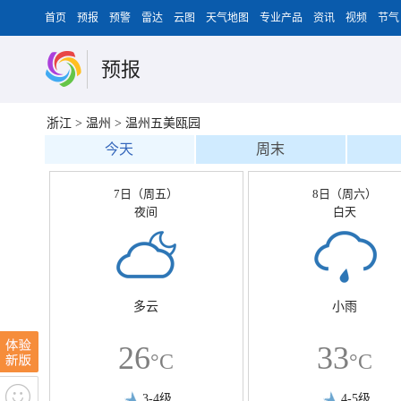
首页
预报
预警
雷达
云图
天气地图
专业产品
资讯
视频
节气
预报
浙江
>
温州
>
温州五美瓯园
今天
周末
7日（周五）
8日（周六）
夜间
白天
多云
小雨
26
33
°C
°C
3-4级
4-5级