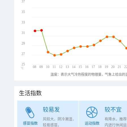
37
35
33
31
29
27
25
08
09
10
11
12
13
14
15
16
17
18
19
20
21
2
℃
温度：表示大气冷热程度的物理量，气象上给出的温
生活指数
较易发
较不宜
风较大，阴冷潮湿，
有降水，推荐
感冒指数
运动指数
较易感冒。
内进行休闲运