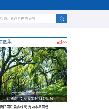
清图集
更多>>
广西南宁：盛夏里的“绿野仙踪”
贵阳雨后晨雾缭绕 宛如水墨画卷