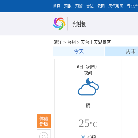
首页
预报
预警
雷达
云图
天气地图
专业产
预报
浙江
>
台州
>
天台山天湖景区
今天
周末
6日（周四）
夜间
阴
25
°C
<3级