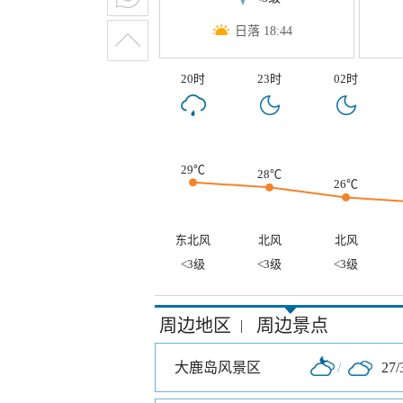
日落 18:44
20时
23时
02时
29℃
28℃
26℃
东北风
北风
北风
<3级
<3级
<3级
周边地区
周边景点
|
大鹿岛风景区
/
27/