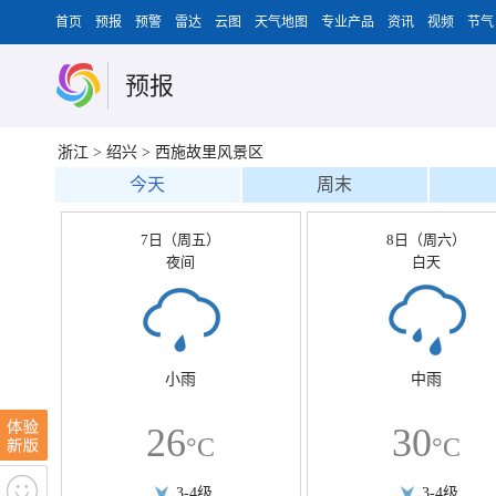
首页
预报
预警
雷达
云图
天气地图
专业产品
资讯
视频
节气
预报
浙江
>
绍兴
>
西施故里风景区
今天
周末
7日（周五）
8日（周六）
夜间
白天
小雨
中雨
26
30
°C
°C
3-4级
3-4级