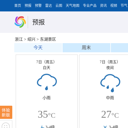
首页
预报
预警
雷达
云图
天气地图
专业产品
资讯
视频
节气
预报
浙江
>
绍兴
>
东湖景区
今天
周末
7日（周五）
7日（周五）
白天
夜间
小雨
中雨
35
27
°C
°C
3-4级
3-4级