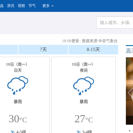
品
资讯
视频
节气
更多
18:00更新
|
数据来源 中央气象台
7天
8-15天
高
10日（周一）
10日（周一）
白天
夜间
暴雨
暴雨
30
27
°C
°C
4-5级
3-4级