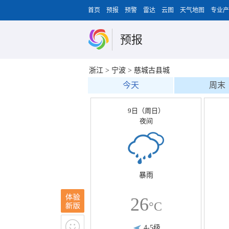
首页
预报
预警
雷达
云图
天气地图
专业产
预报
浙江
>
宁波
>
慈城古县城
今天
周末
9日（周日）
夜间
暴雨
26
°C
4-5级