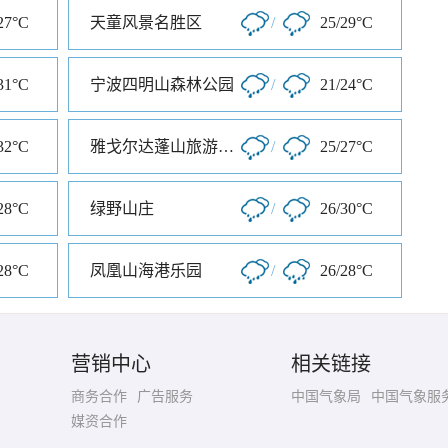
27°C
天童风景名胜区
/
25/29°C
31°C
宁波四明山森林公园
/
21/24°C
32°C
雅戈尔达蓬山旅游度假区
/
25/27°C
28°C
绿野山庄
/
26/30°C
28°C
凤凰山海港乐园
/
26/28°C
营销中心
相关链接
商务合作
广告服务
中国气象局
中国气象服
媒资合作