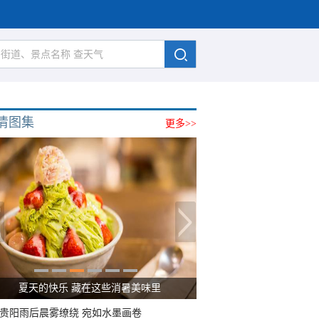
清图集
更多>>
夏天的快乐 藏在这些消暑美味里
贵阳雨后晨雾缭绕 宛如水墨画卷