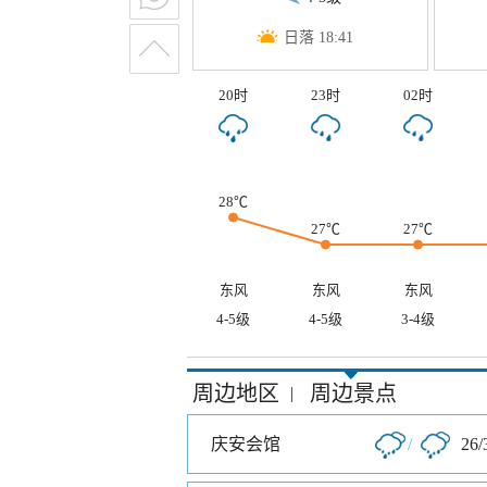
日落 18:41
20时
23时
02时
28℃
27℃
27℃
东风
东风
东风
4-5级
4-5级
3-4级
周边地区
周边景点
|
庆安会馆
/
26/