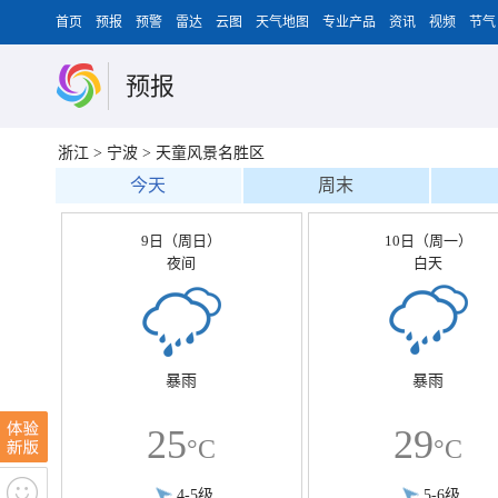
首页
预报
预警
雷达
云图
天气地图
专业产品
资讯
视频
节气
预报
浙江
>
宁波
>
天童风景名胜区
今天
周末
9日（周日）
10日（周一）
夜间
白天
暴雨
暴雨
25
29
°C
°C
4-5级
5-6级