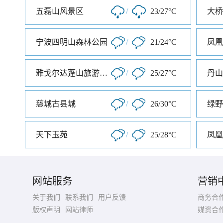
五磊山风景区
/
23/27°C
大桥
宁波四明山森林公园
/
21/24°C
凤凰
雅戈尔达蓬山旅游度假区
/
25/27°C
丹山
慈城古县城
/
26/30°C
绿野
天下玉苑
/
25/28°C
凤凰
网站服务
营销
关于我们
联系我们
用户反馈
商务合
版权声明
网站律师
媒资合