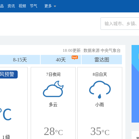
品
资讯
视频
节气
更多
18:00更新
|
数据来源 中央气象台
8-15天
40天
雷达图
风预警
7日夜间
8日白天
多云
小雨
℃
28
35
°C
°C
1级