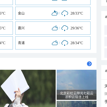
36°C
/
28/33°C
金山
35°C
/
29/36°C
嘉兴
34°C
/
28/34°C
青浦
北京彩虹云隙光七彩云
拨
浓积云接连上线