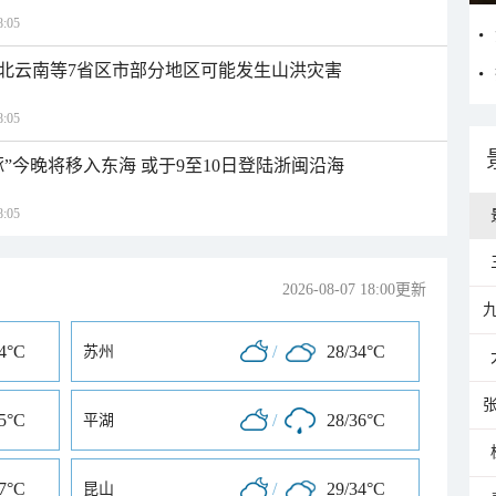
:05
北云南等7省区市部分地区可能发生山洪灾害
:05
”今晚将移入东海 或于9至10日登陆浙闽沿海
:05
2026-08-07 18:00更新
34°C
/
28/34°C
苏州
35°C
/
28/36°C
平湖
37°C
/
29/34°C
昆山