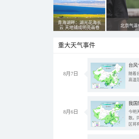
青海湖畔：湖光花海长
北京气温
云 天地铺成明亮画卷
重大天气事件
台风
8月7日
随着
高温
8月6日
今明
散。
区将