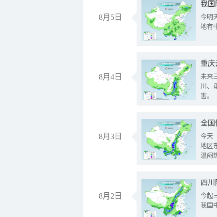
我国
8月5日
今明
地有
重庆
8月4日
未来
川、
害。
全国
8月3日
今天
地区
温闷
8月2日
今起
我国