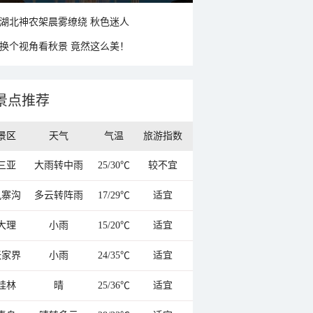
湖北神农架晨雾缭绕 秋色迷人
换个视角看秋景 竟然这么美！
景点推荐
景区
天气
气温
旅游指数
三亚
大雨转中雨
25/30℃
较不宜
九寨沟
多云转阵雨
17/29℃
适宜
大理
小雨
15/20℃
适宜
张家界
小雨
24/35℃
适宜
桂林
晴
25/36℃
适宜