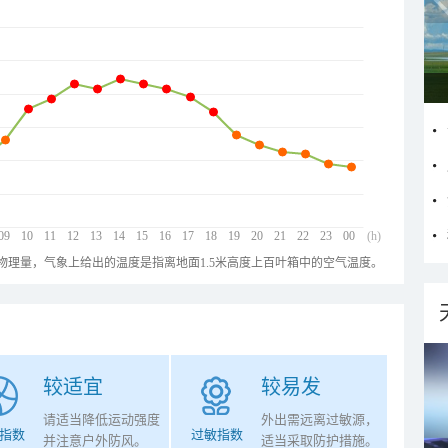
09
10
11
12
13
14
15
16
17
18
19
20
21
22
23
00
(h)
物理量，气象上给出的温度是指离地面1.5米高度上百叶箱中的空气温度。
较适宜
较易发
请适当降低运动强度
外出需远离过敏源，
指数
过敏指数
并注意户外防风。
适当采取防护措施。