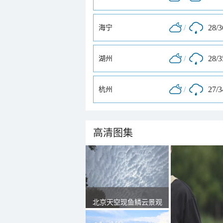
/
28/
海宁
/
28/
湖州
/
27/
杭州
高清图集
北京天空现鱼鳞云景观