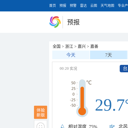
首页
预报
预警
雷达
云图
天气地图
专业产
预报
全国
>
浙江
>
嘉兴
>
嘉善
今天
7天
台
00:20 实况
29.7
北风
相对湿度
75%