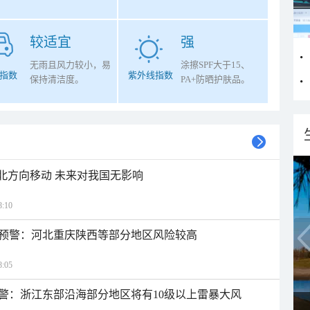
较适宜
强
无雨且风力较小，易
涂擦SPF大于15、
指数
紫外线指数
保持清洁度。
PA+防晒护肤品。
西北方向移动 未来对我国无影响
:10
预警：河北重庆陕西等部分地区风险较高
:05
警：浙江东部沿海部分地区将有10级以上雷暴大风