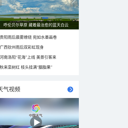
一组图感受水中消暑快乐瞬间
贵阳雨后晨雾缭绕 宛如水墨画卷
广西钦州雨后双彩虹现身
河南洛阳“花海”上线 美景引客来
秋来栾树红 枝头挂满“胭脂果”
天气视频