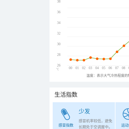
38
36
34
32
30
28
26
00
01
02
03
04
05
06
07
08
℃
温度：表示大气冷热程度的
生活指数
少发
感冒机率较低，避免
感冒指数
运动
长期处于空调屋中。