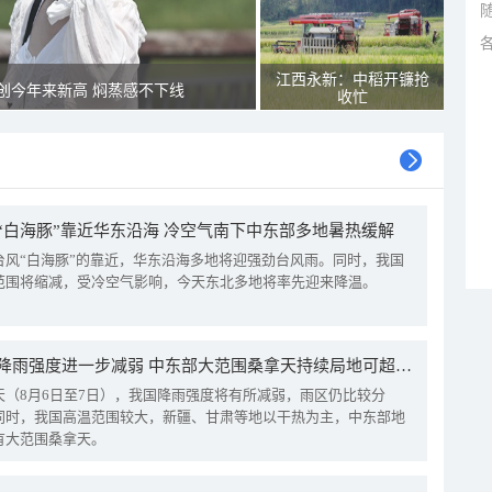
江西永新：中稻开镰抢
创今年来新高 焖蒸感不下线
收忙
“白海豚”靠近华东沿海 冷空气南下中东部多地暑热缓解
台风“白海豚”的靠近，华东沿海多地将迎强劲台风雨。同时，我国
范围将缩减，受冷空气影响，今天东北多地将率先迎来降温。
我国降雨强度进一步减弱 中东部大范围桑拿天持续局地可超38℃
天（8月6日至7日），我国降雨强度将有所减弱，雨区仍比较分
同时，我国高温范围较大，新疆、甘肃等地以干热为主，中东部地
有大范围桑拿天。