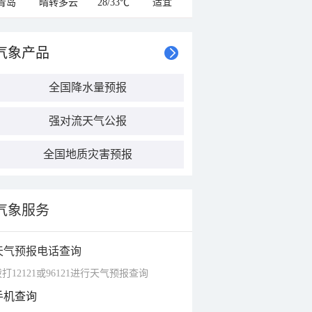
青岛
晴转多云
28/33℃
适宜
气象产品
全国降水量预报
强对流天气公报
全国地质灾害预报
气象服务
天气预报电话查询
打12121或96121进行天气预报查询
手机查询