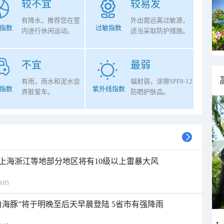
较不宜
较易发
有降水，推荐您在室
外出需远离过敏源，
指数
过敏指数
内进行休闲运动。
适当采取防护措施。
不宜
最弱
有雨，雨水和泥水会
辐射弱，涂擦SPF8-12
指数
紫外线指数
弄脏爱车。
防晒护肤品。
上海浙江等地部分地区将有10级以上雷暴大风
:05
白海豚”将于明晚至后天早晨登陆 5省市有强降雨