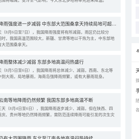
范围将缩减，受冷空气影响，今天东北多地将率先迎来降温。
我国降雨强度进一步减弱 中东部大范围桑拿天持续局地可超38℃
天（8月6日至7日），我国降雨强度将有所减弱，雨区仍比较分
同时，我国高温范围较大，新疆、甘肃等地以干热为主，中东部地
有大范围桑拿天。
降雨整体减少减弱 东部多地高温闷热盛行
天（8月5日至6日），我国降雨将总体减少、减弱，西南、东北等
中到大雨，局地暴雨，海南岛强降雨频繁，或有大暴雨现身。
拨
云南等地降雨仍然频繁 我国东部多地高温不断
三天（8月4日至6日），我国降雨逐步减少、减弱，但在陕西、四
重庆、贵州等地仍然降雨频繁，需防范连续降雨可能引发的次生灾
仍有大范围降雨 东北至江南多地高温闷热持续