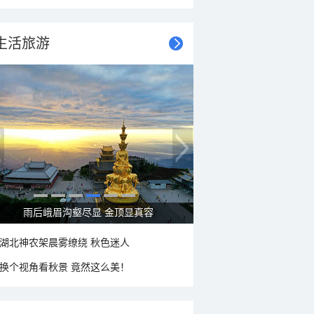
生活旅游
秋意浓 蓝天映衬下的哈尔滨伏尔加庄园
湖北神农架晨雾缭绕 秋色迷人
换个视角看秋景 竟然这么美！