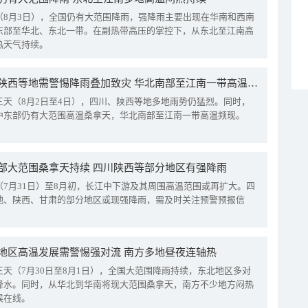
（8月3日），全国仍有大范围降雨，强降雨主要出现在华南和西南
东部至华北、东北一带。在副热带高压的掌控下，从东北至江南高
热天气持续。
四川陕西等地需警惕降雨叠加致灾 华北南部至江南一带高温频现
三天（8月2日至4日），四川、陕西等地多地雨势仍猛烈。同时，
中东部仍有大范围高温桑拿天，华北南部至江南一带高温频现。
部大范围桑拿天持续 四川陕西等部分地区有强降雨
（7月31日）至8月初，长江中下游及其周围高温范围或再扩大。四
地、陕西、甘肃的部分地区或现强降雨，需及时关注预警预报信
地区高温发展需警惕强对流 南方多地昼夜连轴热
三天（7月30日至8月1日），全国大范围降雨持续，东北地区多对
降水。同时，从华北到华南将现大范围桑拿天，南方不少地方闷热
候在线。