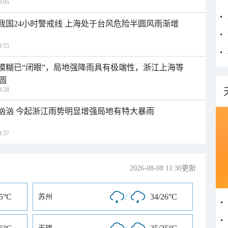
:05
入我国24小时警戒线 上海处于台风危险半圆风雨渐增
:55
区模糊已“闭眼”，局地强降雨具有极端性，浙江上海等
圆
:28
势汹汹 今起浙江雨势明显增强局地有特大暴雨
:57
2026-08-08 11:30更新
25°C
/
34/26°C
苏州