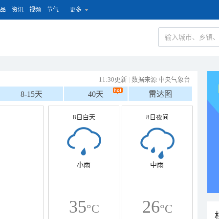
品
资讯
视频
节气
更多
11:30更新
|
数据来源 中央气象台
8-15天
40天
雷达图
8日白天
8日夜间
小雨
中雨
35
26
°C
°C