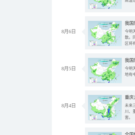
高温
8月6日
今明
散。
区将
我国
8月5日
今明
地有
重庆
8月4日
未来
川、
害。
全国