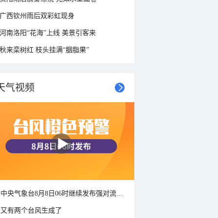
广西钦州雨后双彩虹现身
河南洛阳“花海”上线 美景引客来
秋来栾树红 枝头挂满“胭脂果”
天气视频
中央气象台8月8日06时继续发布强对流天气蓝色预警
又有两个台风生成了