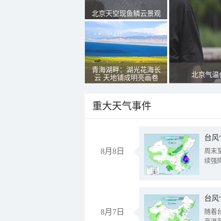
北京天空现鱼鳞云景观
青海湖畔：湖光花海长
北京气温
云 天地铺成明亮画卷
重大天气事件
台风
8月8日
周末
续强
台风
8月7日
随着