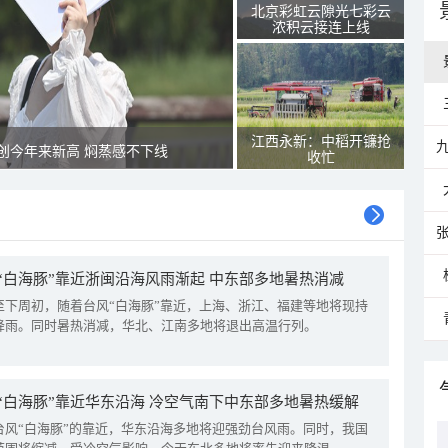
北京彩虹云隙光七彩云
浓积云接连上线
江西永新：中稻开镰抢
创今年来新高 焖蒸感不下线
收忙
“白海豚”靠近浙闽沿海风雨渐起 中东部多地暑热消减
至下周初，随着台风“白海豚”靠近，上海、浙江、福建等地将现持
降雨。同时暑热消减，华北、江南多地将退出高温行列。
“白海豚”靠近华东沿海 冷空气南下中东部多地暑热缓解
台风“白海豚”的靠近，华东沿海多地将迎强劲台风雨。同时，我国