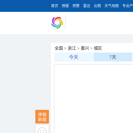
首页
预报
预警
雷达
云图
天气地图
专业产
全国
>
浙江
>
嘉兴
>
城区
今天
7天