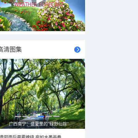
高清图集
呼伦贝尔草原 藏着最治愈的蓝天白云
贵阳雨后晨雾缭绕 宛如水墨画卷