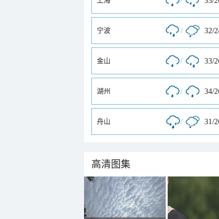
/
33/
上海
/
32/
宁波
/
33/
金山
/
34/
湖州
/
31/
舟山
高清图集