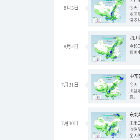
8月3日
今天
地区
温闷
8月2日
今起
我国
中东
7月31日
今天
川盆
息。
东北
7月30日
未来
流性
全天