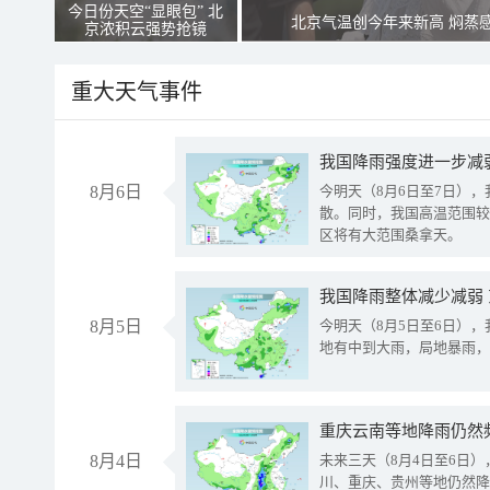
今日份天空“显眼包” 北
北京气温创今年来新高 焖蒸
京浓积云强势抢镜
重大天气事件
8月6日
今明天（8月6日至7日）
散。同时，我国高温范围较
区将有大范围桑拿天。
我国降雨整体减少减弱
8月5日
今明天（8月5日至6日）
地有中到大雨，局地暴雨，
重庆云南等地降雨仍然
8月4日
未来三天（8月4日至6日
川、重庆、贵州等地仍然降