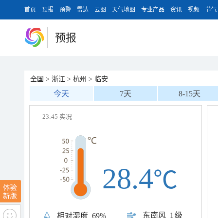
首页
预报
预警
雷达
云图
天气地图
专业产品
资讯
视频
节气
预报
全国
>
浙江
>
杭州
>
临安
今天
7天
8-15天
23:45 实况
28.4
℃
东南风
1级
相对湿度
69%