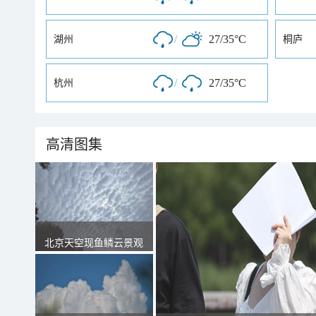
/
27/35°C
湖州
桐庐
/
27/35°C
杭州
高清图集
北京天空现鱼鳞云景观