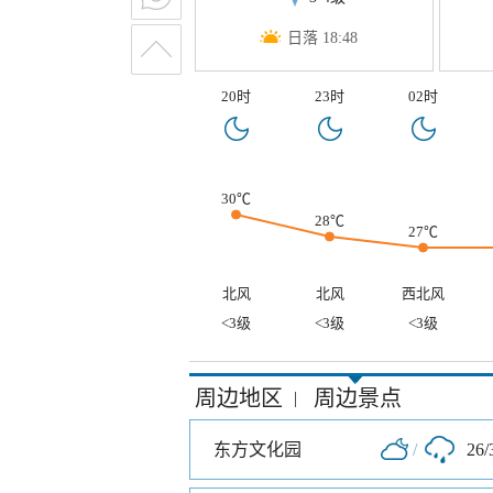
日落 18:48
20时
23时
02时
30℃
28℃
27℃
北风
北风
西北风
<3级
<3级
<3级
周边地区
周边景点
|
东方文化园
/
26/