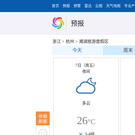
首页
预报
预警
雷达
云图
天气地图
专业产
预报
浙江
>
杭州
>
湘湖旅游度假区
今天
周末
7日（周五）
夜间
多云
26
°C
3-4级