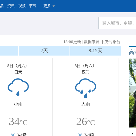
品
资讯
视频
节气
更多
18:00更新
|
数据来源 中央气象台
7天
8-15天
高
8日（周六）
8日（周六）
白天
夜间
小雨
大雨
34
26
°C
°C
3-4级
3-4级