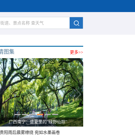
清图集
更多>>
广西南宁：盛夏里的“绿野仙踪”
贵阳雨后晨雾缭绕 宛如水墨画卷