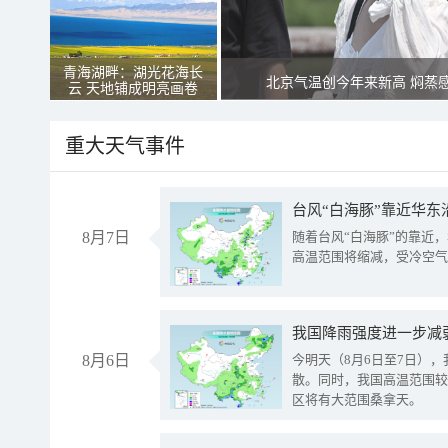
青海湖畔：湖光花海长
北京气温创今年来新高 焖蒸
云 天地铺成明亮画卷
重大天气事件
台风“白海豚”靠近华东
8月7日
随着台风“白海豚”的靠近
高温范围将缩减，受冷空气
8月6日
今明天（8月6日至7日）
散。同时，我国高温范围较
区将有大范围桑拿天。