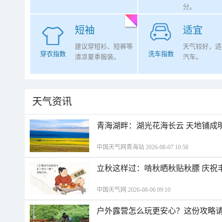
分。
短袖
适宜
建议穿短衫、短裤等
天气较好，适
穿衣指数
洗车指数
清凉夏季服装。
汽车。
天气资讯
青海湖畔：湖光花海长云 天地铺成
中国天气网青海站 2026-08-07 10:58
立秋这样过：啃秋晒秋贴秋膘 庆祝
中国天气网 2026-08-06 09:10
户外露营怎么玩更安心？这份攻略