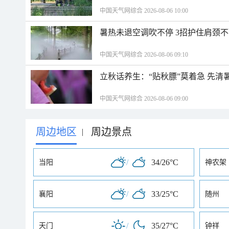
中国天气网综合 2026-08-06 10:00
暑热未退空调吹不停 3招护住肩颈
中国天气网综合 2026-08-06 09:10
立秋话养生：“贴秋膘”莫着急 先清
中国天气网综合 2026-08-06 09:00
周边地区
周边景点
|
/
34/26°C
当阳
神农架
/
33/25°C
襄阳
随州
/
35/27°C
天门
钟祥