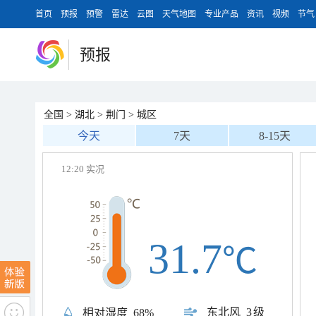
首页
预报
预警
雷达
云图
天气地图
专业产品
资讯
视频
节气
预报
全国
>
湖北
>
荆门
>
城区
今天
7天
8-15天
12:20 实况
31.7
℃
东北风
3级
相对湿度
68%