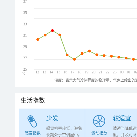
37
35
33
31
29
27
25
12
13
14
15
16
17
18
19
20
21
22
23
00
01
0
℃
温度：表示大气冷热程度的物理量，气象上给出的温
生活指数
少发
较适宜
感冒机率较低，避免
请适当降低运
感冒指数
运动指数
长期处于空调屋中。
度，并及时补