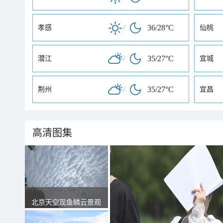
/
36/28°C
孝感
仙桃
/
35/27°C
潜江
宜城
/
35/27°C
荆州
宜昌
高清图集
北京天空现鱼鳞云景观