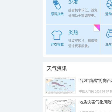
少发
感冒机率较低，避免
感冒指数
运动
长期处于空调屋中。
炎热
建议穿短衫、短裤等
穿衣指数
洗车
清凉夏季服装。
天气资讯
台风“灿鸿”将向
中国天气网 2026-08-07 18
地质灾害气象风险