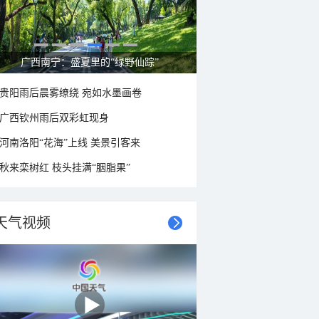
广西南宁：盛夏里的“绿野仙踪”
贵阳雨后晨雾缭绕 宛如水墨画卷
广西钦州雨后双彩虹现身
河南洛阳“花海”上线 美景引客来
秋来栾树红 枝头挂满“胭脂果”
天气视频