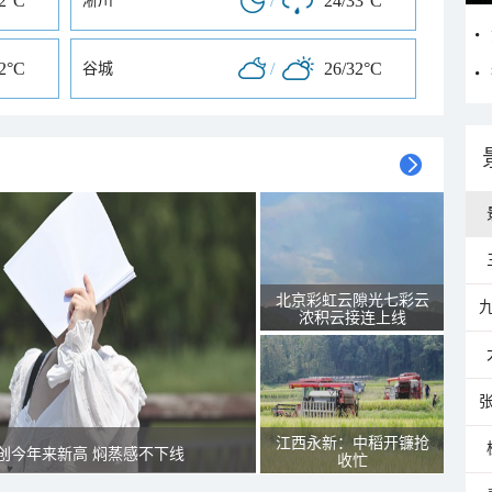
32°C
/
24/33°C
淅川
32°C
/
26/32°C
谷城
北京彩虹云隙光七彩云
浓积云接连上线
江西永新：中稻开镰抢
创今年来新高 焖蒸感不下线
收忙