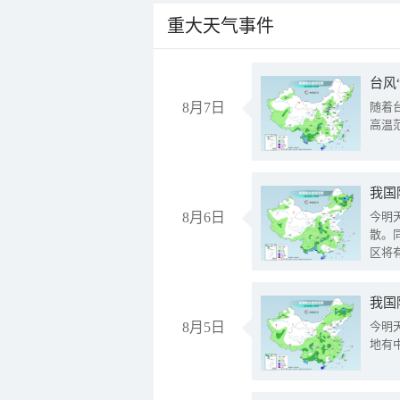
重大天气事件
台风
8月7日
随着
高温
8月6日
今明
散。
区将
我国
8月5日
今明
地有