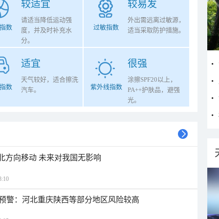
较适宜
较易发
请适当降低运动强
外出需远离过敏源，
指数
过敏指数
度，并及时补充水
适当采取防护措施。
分。
适宜
很强
天气较好，适合擦洗
涂擦SPF20以上，
指数
紫外线指数
汽车。
PA++护肤品，避强
光。
西北方向移动 未来对我国无影响
:10
预警：河北重庆陕西等部分地区风险较高