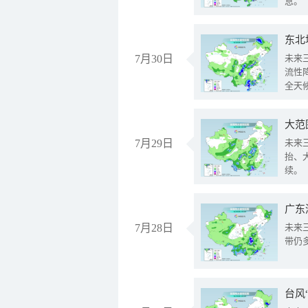
息。
东北
7月30日
未来
流性
全天
大范
7月29日
未来
抬、
续。
广东
7月28日
未来
带仍
台风