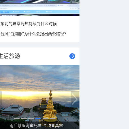
东北的异常闷热持续到什么时候
台风“白海豚”为什么会报出两条路径？
生活旅游
雨后峨眉沟壑尽显 金顶显真容