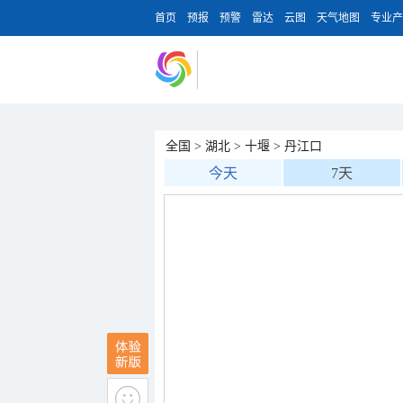
首页
预报
预警
雷达
云图
天气地图
专业产
全国
>
湖北
>
十堰
>
丹江口
今天
7天