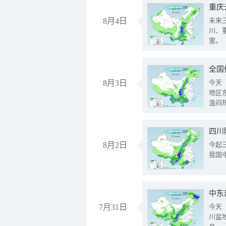
重庆
8月4日
未来
川、
害。
全国
8月3日
今天
地区
温闷
8月2日
今起
我国
中东
7月31日
今天
川盆