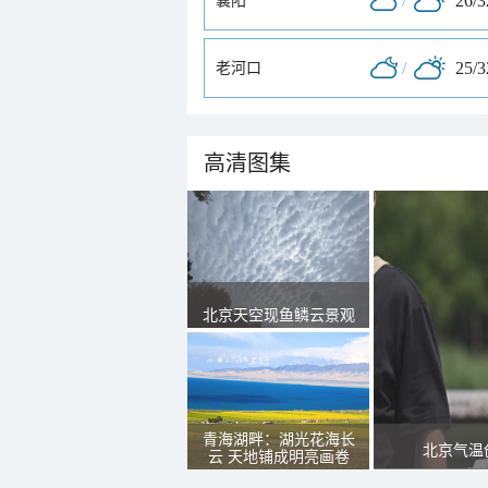
/
26/
襄阳
/
25/
老河口
高清图集
北京天空现鱼鳞云景观
青海湖畔：湖光花海长
北京气温
云 天地铺成明亮画卷