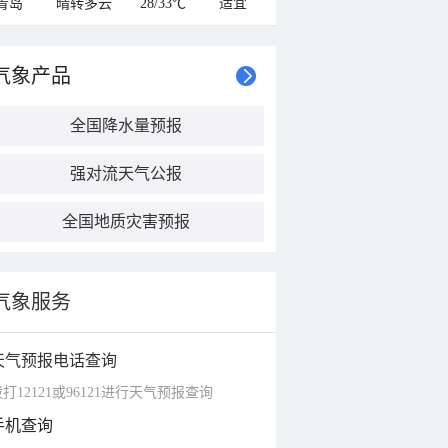
青岛
晴转多云
28/33℃
适宜
气象产品
全国降水量预报
强对流天气公报
全国地质灾害预报
气象服务
天气预报电话查询
打12121或96121进行天气预报查询
手机查询