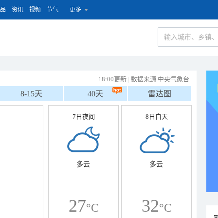
品
资讯
视频
节气
更多
18:00更新
|
数据来源 中央气象台
8-15天
40天
雷达图
7日夜间
8日白天
多云
多云
27
32
°C
°C