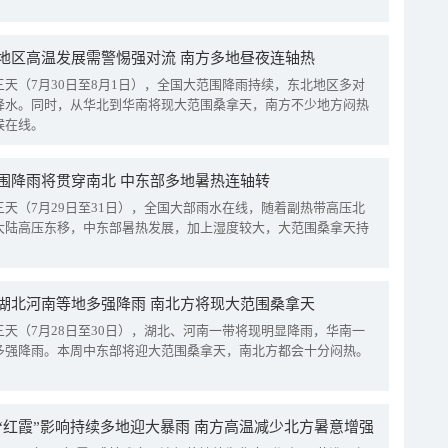
地区高温发展需警惕强对流 南方多地昼夜连轴热
三天（7月30日至8月1日），全国大范围降雨持续，东北地区多对
降水。同时，从华北到华南将现大范围桑拿天，南方不少地方闷热
候在线。
围降雨将贯穿南北 中东部多地暑热连轴转
三天（7月29日至31日），全国大部雨水在线，随着副热带高压北
大陆高压东移，中东部暑热发展，加上湿度较大，大范围桑拿天持
湖北河南等地多强降雨 南北方将现大范围桑拿天
三天（7月28日至30日），湖北、河南一带将现明显降雨，华南一
多强降雨。本周中东部将迎大范围桑拿天，南北方都会十分闷热。
“红霞”影响持续多地迎大暴雨 南方高温减少北方暑意增强