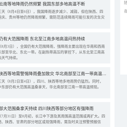
云南等地降雨仍然频繁 我国东部多地高温不断
三天（8月4日至6日），我国降雨逐步减少、减弱，但在陕西、四
重庆、贵州等地仍然降雨频繁，需防范连续降雨可能引发的次生灾
仍有大范围降雨 东北至江南多地高温闷热持续
（8月3日），全国仍有大范围降雨，强降雨主要出现在华南和西南
东部至华北、东北一带。在副热带高压的掌控下，从东北至江南高
热天气持续。
四川陕西等地需警惕降雨叠加致灾 华北南部至江南一带高温频现
三天（8月2日至4日），四川、陕西等地多地雨势仍猛烈。同时，
中东部仍有大范围高温桑拿天，华北南部至江南一带高温频现。
部大范围桑拿天持续 四川陕西等部分地区有强降雨
（7月31日）至8月初，长江中下游及其周围高温范围或再扩大。四
地、陕西、甘肃的部分地区或现强降雨，需及时关注预警预报信