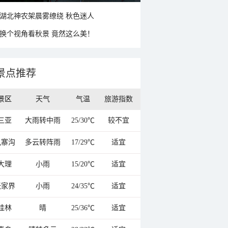
湖北神农架晨雾缭绕 秋色迷人
换个视角看秋景 竟然这么美！
景点推荐
景区
天气
气温
旅游指数
三亚
大雨转中雨
25/30℃
较不宜
九寨沟
多云转阵雨
17/29℃
适宜
大理
小雨
15/20℃
适宜
张家界
小雨
24/35℃
适宜
桂林
晴
25/36℃
适宜