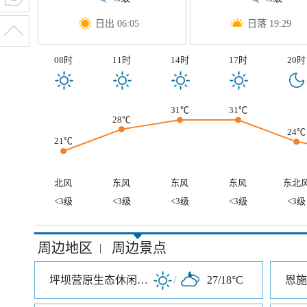
日出 06:05
日落 19:29
08时
11时
14时
17时
20时
31℃
31℃
28℃
24℃
21℃
北风
东风
东风
东风
东北
<3级
<3级
<3级
<3级
<3级
周边地区
周边景点
|
坪坝营原生态休闲旅游区
/
27/18°C
恩施