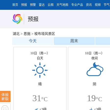
首页
预报
预警
雷达
云图
天气地图
专业产品
资讯
视频
节气
预报
湖北
>
恩施
>
梭布垭风景区
今天
周末
10日（周一）
10日（周一）
白天
夜间
晴
阴
31
19
°C
°C
<3级
<3级