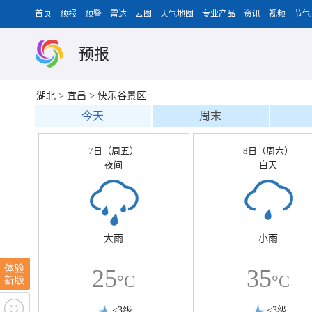
首页
预报
预警
雷达
云图
天气地图
专业产品
资讯
视频
节气
预报
湖北
>
宜昌
>
快乐谷景区
今天
周末
7日（周五）
8日（周六）
夜间
白天
大雨
小雨
25
35
°C
°C
<3级
<3级