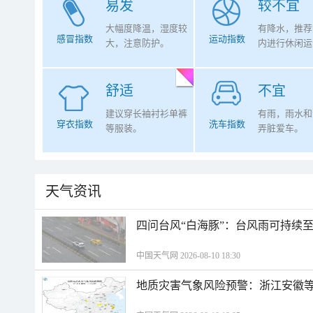
易发
较不宜
大幅度降温，湿度较
有降水，推荐
感冒指数
运动指数
大，注意防护。
内进行休闲运
舒适
不宜
建议穿长袖衬衫单裤
有雨，雨水和
穿衣指数
洗车指数
等服装。
弄脏爱车。
天气资讯
四问台风“白海豚”：台风雨可持续
中国天气网 2026-08-10 18:30
地质灾害气象风险预警：浙江安徽等