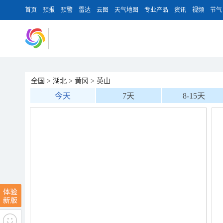
首页
预报
预警
雷达
云图
天气地图
专业产品
资讯
视频
节气
全国
>
湖北
>
黄冈
>
英山
今天
7天
8-15天