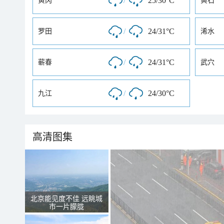
/
25/30°C
黄冈
黄石
/
24/31°C
罗田
浠水
/
24/31°C
蕲春
武穴
/
24/30°C
九江
高清图集
北京能见度不佳 远眺城
市一片朦胧