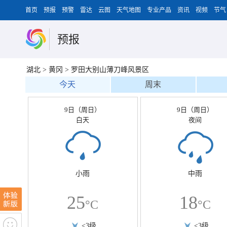
首页
预报
预警
雷达
云图
天气地图
专业产品
资讯
视频
节气
预报
湖北
>
黄冈
>
罗田大别山薄刀峰风景区
今天
周末
9日（周日）
9日（周日）
白天
夜间
小雨
中雨
25
18
°C
°C
<3级
<3级