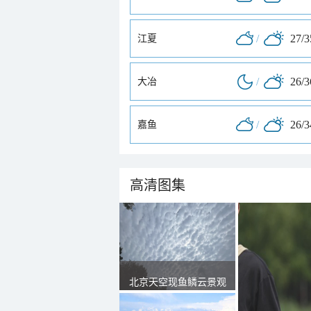
/
27/
江夏
/
26/
大冶
/
26/
嘉鱼
高清图集
北京天空现鱼鳞云景观