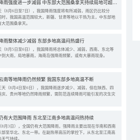
我国降雨强度进一步减弱 中东部大范围桑拿天持续局地可超38℃
天（8月6日至7日），我国降雨强度将有所减弱，雨区仍比较分
同时，我国高温范围较大，新疆、甘肃等地以干热为主，中东部地
有大范围桑拿天。
降雨整体减少减弱 东部多地高温闷热盛行
天（8月5日至6日），我国降雨将总体减少、减弱，西南、东北等
中到大雨，局地暴雨，海南岛强降雨频繁，或有大暴雨现身。
云南等地降雨仍然频繁 我国东部多地高温不断
三天（8月4日至6日），我国降雨逐步减少、减弱，但在陕西、四
重庆、贵州等地仍然降雨频繁，需防范连续降雨可能引发的次生灾
仍有大范围降雨 东北至江南多地高温闷热持续
（8月3日），全国仍有大范围降雨，强降雨主要出现在华南和西南
东部至华北、东北一带。在副热带高压的掌控下，从东北至江南高
热天气持续。