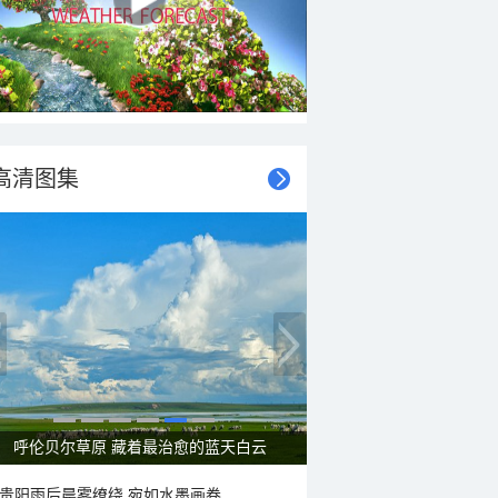
高清图集
呼伦贝尔草原 藏着最治愈的蓝天白云
贵阳雨后晨雾缭绕 宛如水墨画卷