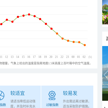
11
12
13
14
15
16
17
18
19
20
21
22
23
00
01
02
(h)
物理量，气象上给出的温度是指离地面1.5米高度上百叶箱中的空气温度。
较适宜
较易发
请适当降低运动强
外出需远离过敏源，
指数
过敏指数
度，并及时补充水
适当采取防护措施。