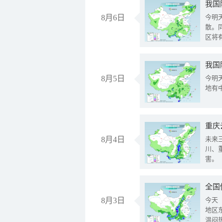
8月6日
今明
散。
区将
我国
8月5日
今明
地有
重庆
8月4日
未来
川、
害。
全国
8月3日
今天
地区
温闷