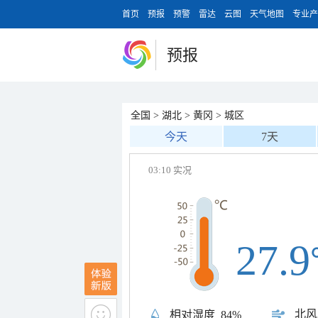
首页
预报
预警
雷达
云图
天气地图
专业产
预报
全国
>
湖北
>
黄冈
>
城区
今天
7天
03:10 实况
27.9
北风
相对湿度
84%