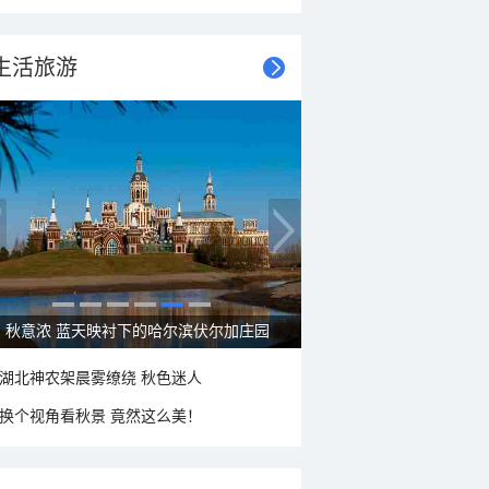
生活旅游
秋意浓 蓝天映衬下的哈尔滨伏尔加庄园
湖北神农架晨雾缭绕 秋色迷人
换个视角看秋景 竟然这么美！