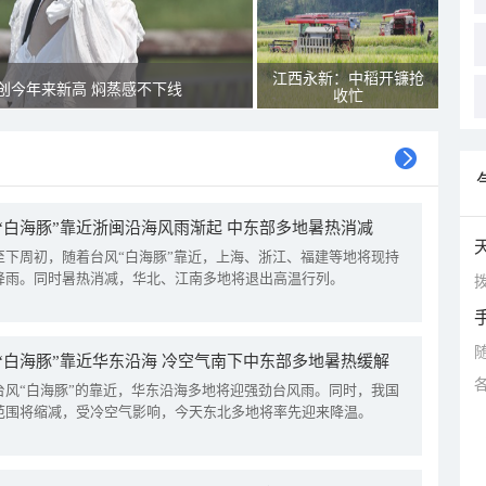
江西永新：中稻开镰抢
创今年来新高 焖蒸感不下线
收忙
“白海豚”靠近浙闽沿海风雨渐起 中东部多地暑热消减
至下周初，随着台风“白海豚”靠近，上海、浙江、福建等地将现持
降雨。同时暑热消减，华北、江南多地将退出高温行列。
拨
“白海豚”靠近华东沿海 冷空气南下中东部多地暑热缓解
台风“白海豚”的靠近，华东沿海多地将迎强劲台风雨。同时，我国
范围将缩减，受冷空气影响，今天东北多地将率先迎来降温。