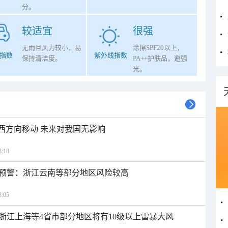
分。
较适宜
很强
无雨且风力较小，易
涂擦SPF20以上，
指数
紫外线指数
保持清洁度。
PA++护肤品，避强
光。
偏西方向移动 未来对我国无影响
:18
预警：浙江云南等部分地区风险较高
:05
浙江上海等4省市部分地区将有10级以上雷暴大风