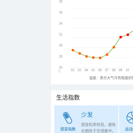
38
36
34
32
30
28
26
02
03
04
05
06
07
08
09
10
℃
温度：表示大气冷热程度的
生活指数
少发
感冒机率较低，避免
感冒指数
运动
长期处于空调屋中。