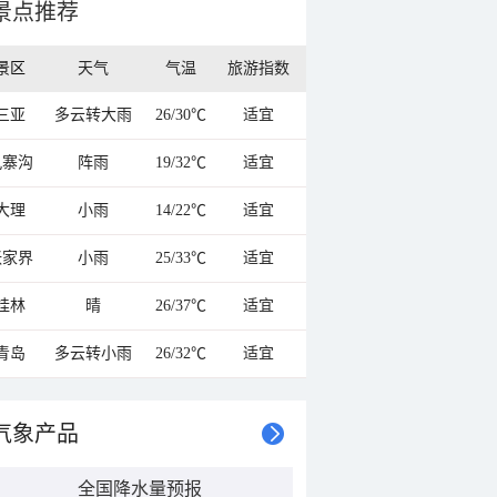
景点推荐
景区
天气
气温
旅游指数
三亚
多云转大雨
26/30℃
适宜
九寨沟
阵雨
19/32℃
适宜
大理
小雨
14/22℃
适宜
张家界
小雨
25/33℃
适宜
桂林
晴
26/37℃
适宜
青岛
多云转小雨
26/32℃
适宜
气象产品
全国降水量预报