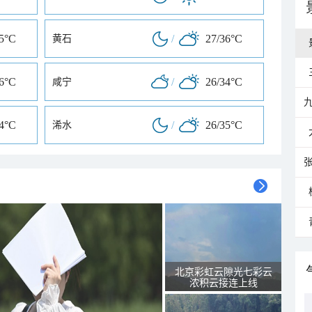
35°C
/
27/36°C
黄石
36°C
/
26/34°C
咸宁
34°C
/
26/35°C
浠水
北京彩虹云隙光七彩云
浓积云接连上线