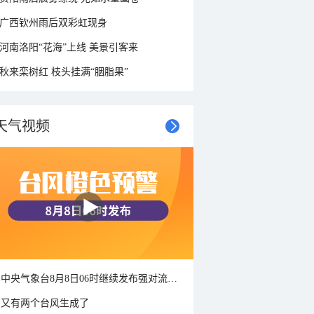
广西钦州雨后双彩虹现身
河南洛阳“花海”上线 美景引客来
秋来栾树红 枝头挂满“胭脂果”
天气视频
中央气象台8月8日06时继续发布强对流天气蓝色预警
又有两个台风生成了