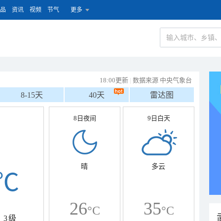
品
资讯
视频
节气
更多
18:00更新
|
数据来源 中央气象台
8-15天
40天
雷达图
8日夜间
9日白天
晴
多云
℃
26
35
°C
°C
3级