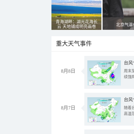
青海湖畔：湖光花海长
北京气温
云 天地铺成明亮画卷
重大天气事件
台风
8月8日
周末
续强
台风
8月7日
随着
高温