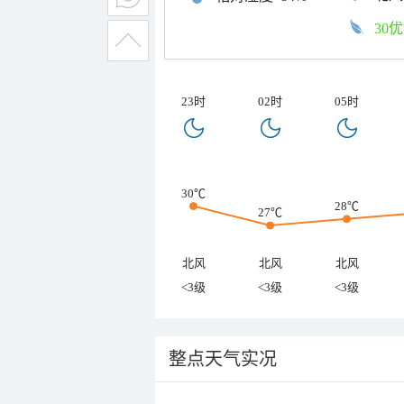
30优
23时
02时
05时
30℃
28℃
27℃
北风
北风
北风
<3级
<3级
<3级
整点天气实况