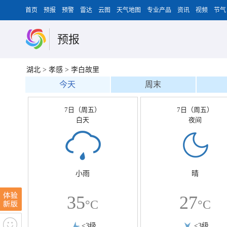
首页
预报
预警
雷达
云图
天气地图
专业产品
资讯
视频
节气
预报
湖北
>
孝感
>
李白故里
今天
周末
7日（周五）
7日（周五）
白天
夜间
小雨
晴
35
27
°C
°C
<3级
<3级