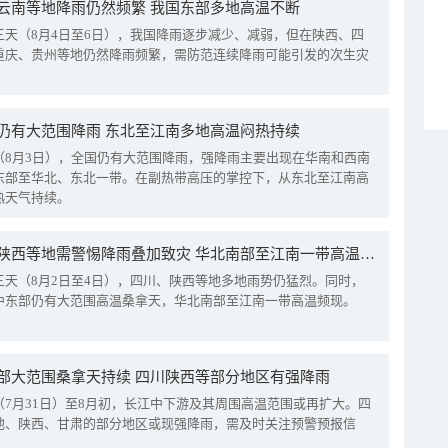
云南等地降雨仍然频繁 我国东部多地高温不断
三天（8月4日至6日），我国降雨逐步减少、减弱，但在陕西、四
重庆、贵州等地仍然降雨频繁，需防范连续降雨可能引发的次生灾
仍有大范围降雨 东北至江南多地高温闷热持续
（8月3日），全国仍有大范围降雨，强降雨主要出现在华南和西南
东部至华北、东北一带。在副热带高压的掌控下，从东北至江南高
热天气持续。
四川陕西等地需警惕降雨叠加致灾 华北南部至江南一带高温频现
三天（8月2日至4日），四川、陕西等地多地雨势仍猛烈。同时，
中东部仍有大范围高温桑拿天，华北南部至江南一带高温频现。
部大范围桑拿天持续 四川陕西等部分地区有强降雨
（7月31日）至8月初，长江中下游及其周围高温范围或再扩大。四
地、陕西、甘肃的部分地区或现强降雨，需及时关注预警预报信