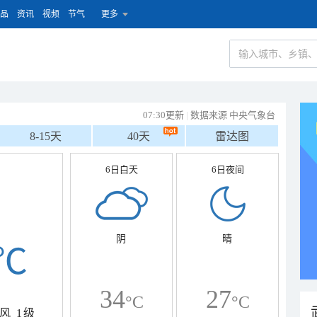
品
资讯
视频
节气
更多
07:30更新
|
数据来源 中央气象台
8-15天
40天
雷达图
6日白天
6日夜间
阴
晴
℃
34
27
°C
°C
风
1级