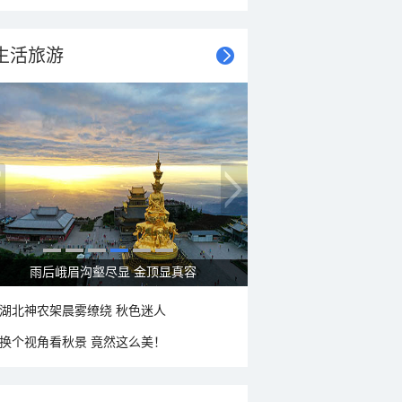
生活旅游
雨后峨眉沟壑尽显 金顶显真容
湖北神农架晨雾缭绕 秋色迷人
换个视角看秋景 竟然这么美！