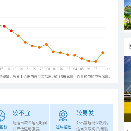
17
18
19
20
21
22
23
00
01
02
03
04
05
06
07
(h)
物理量，气象上给出的温度是指离地面1.5米高度上百叶箱中的空气温度。
较不宜
较易发
请适当减少运动时间
外出需远离过敏源，
指数
过敏指数
并降低运动强度。
适当采取防护措施。