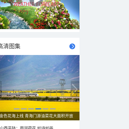
高清图集
金色花海上线 青海门源油菜花大面积开放
山西平陆：雨润荷花 如诗如画