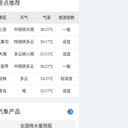
景点推荐
景区
天气
气温
旅游指数
三亚
中雨转大雨
30/25℃
一般
九寨沟
阵雨转多云
30/17℃
适宜
大理
多云转小雨
25/15℃
适宜
张家界
中雨转多云
30/22℃
一般
桂林
多云
33/25℃
较适宜
青岛
晴
32/27℃
适宜
气象产品
全国降水量预报