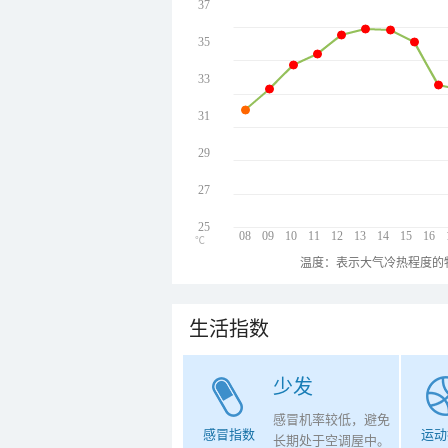
37
35
33
31
29
27
25
08
09
10
11
12
13
14
15
16
℃
温度：表示大气冷热程度的
生活指数
少发
感冒机率较低，避免
感冒指数
运动
长期处于空调屋中。