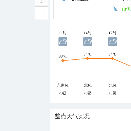
18优
11时
14时
17时
34℃
34℃
33℃
东南风
北风
北风
<3级
<3级
<3级
整点天气实况