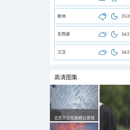
/
35/
新洲
/
34/
东西湖
/
34/
江汉
高清图集
北京天空现鱼鳞云景观