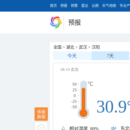
首页
预报
预警
雷达
云图
天气地图
专业产
预报
全国
>
湖北
>
武汉
>
汉阳
今天
7天
08:10 实况
30.9
东北
相对湿度
80%