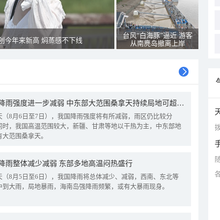
台风“白海豚”逼近 游客
创今年来新高 焖蒸感不下线
从南麂岛撤离上岸
我国降雨强度进一步减弱 中东部大范围桑拿天持续局地可超38℃
天（8月6日至7日），我国降雨强度将有所减弱，雨区仍比较分
同时，我国高温范围较大，新疆、甘肃等地以干热为主，中东部地
拨
有大范围桑拿天。
降雨整体减少减弱 东部多地高温闷热盛行
天（8月5日至6日），我国降雨将总体减少、减弱，西南、东北等
中到大雨，局地暴雨，海南岛强降雨频繁，或有大暴雨现身。