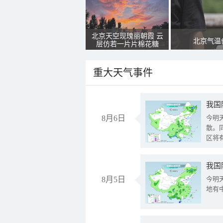
北京天空现瑰丽朝霞 云
北京气温
层仿若一片片棉花糖
重大天气事件
8月6日
今明
散。
区将
我国
8月5日
今明
地有