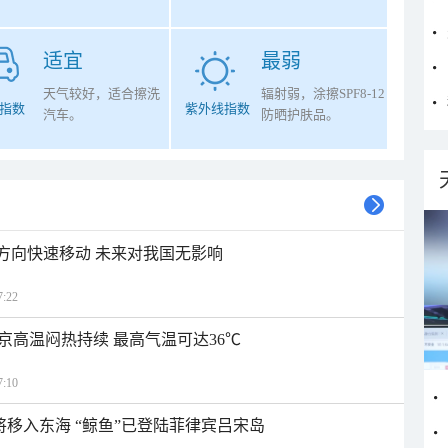
适宜
最弱
天气较好，适合擦洗
辐射弱，涂擦SPF8-12
指数
紫外线指数
汽车。
防晒护肤品。
北方向快速移动 未来对我国无影响
:22
京高温闷热持续 最高气温可达36℃
:10
日将移入东海 “鲸鱼”已登陆菲律宾吕宋岛