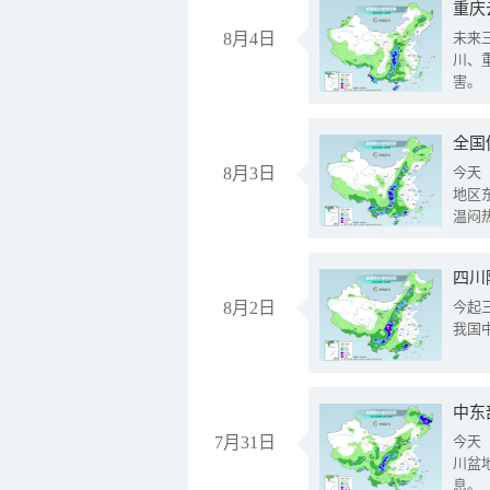
重庆
8月4日
未来
川、
害。
全国
8月3日
今天
地区
温闷
8月2日
今起
我国
中东
7月31日
今天
川盆
息。