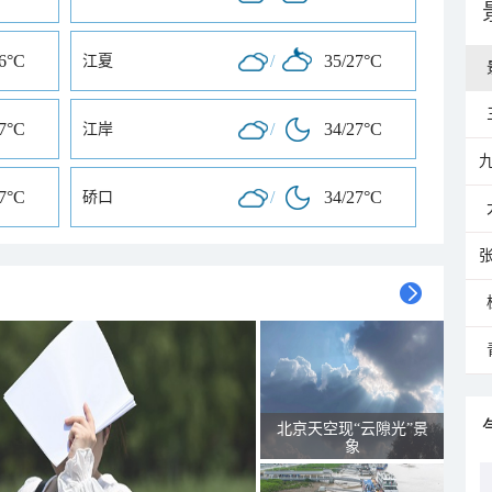
26°C
/
35/27°C
江夏
27°C
/
34/27°C
江岸
27°C
/
34/27°C
硚口
北京天空现“云隙光”景
象