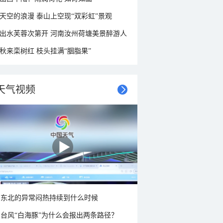
天空的浪漫 泰山上空现“双彩虹”景观
出水芙蓉次第开 河南汝州荷塘美景醉游人
秋来栾树红 枝头挂满“胭脂果”
天气视频
东北的异常闷热持续到什么时候
台风“白海豚”为什么会报出两条路径？