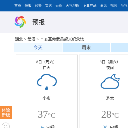
首页
预报
预警
雷达
云图
天气地图
专业产品
资讯
视频
节气
预报
湖北
>
武汉
>
辛亥革命武昌起义纪念馆
今天
周末
8日（周六）
8日（周六）
白天
夜间
小雨
多云
37
28
°C
°C
3-4级
3-4级