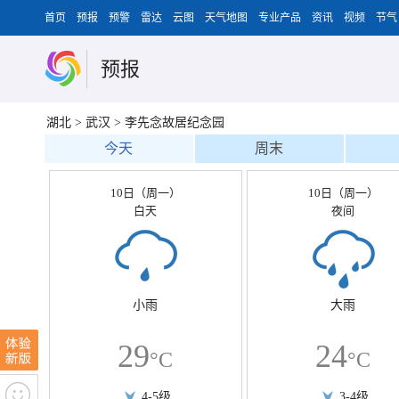
首页
预报
预警
雷达
云图
天气地图
专业产品
资讯
视频
节气
预报
湖北
>
武汉
>
李先念故居纪念园
今天
周末
10日（周一）
10日（周一）
白天
夜间
小雨
大雨
29
24
°C
°C
4-5级
3-4级