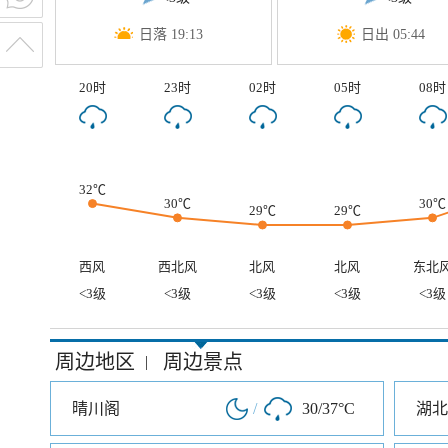
日落 19:13
日出 05:44
20时
23时
02时
05时
08时
32℃
30℃
30℃
29℃
29℃
西风
西北风
北风
北风
东北
<3级
<3级
<3级
<3级
<3级
周边地区
周边景点
|
晴川阁
/
30/37°C
湖北