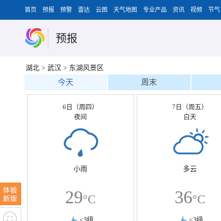
首页
预报
预警
雷达
云图
天气地图
专业产品
资讯
视频
节气
预报
湖北
>
武汉
>
东湖风景区
今天
周末
6日（周四）
7日（周五）
夜间
白天
小雨
多云
29
36
°C
°C
<3级
<3级