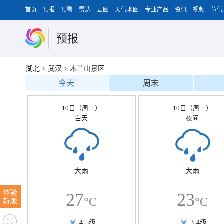
首页
预报
预警
雷达
云图
天气地图
专业产品
资讯
视频
节气
预报
湖北
>
武汉
>
木兰山景区
今天
周末
10日（周一）
10日（周一）
白天
夜间
大雨
大雨
27
23
°C
°C
4-5级
3-4级