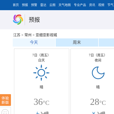
首页
预报
预警
雷达
云图
天气地图
专业产品
资讯
视频
节气
预报
江苏
>
常州
>
亚细亚影视城
今天
周末
7日（周五）
7日（周五）
白天
夜间
晴
晴
36
28
°C
°C
3-4级
3-4级