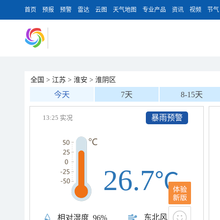
首页
预报
预警
雷达
云图
天气地图
专业产品
资讯
视频
节气
全国
>
江苏
>
淮安
>
淮阴区
今天
7天
8-15天
暴雨预警
13:25 实况
26.7
℃
东北风
2级
相对湿度
96%