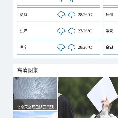
/
28/26°C
盐城
扬州
/
27/26°C
洪泽
淮安
/
28/26°C
阜宁
金湖
高清图集
北京天空现鱼鳞云景观