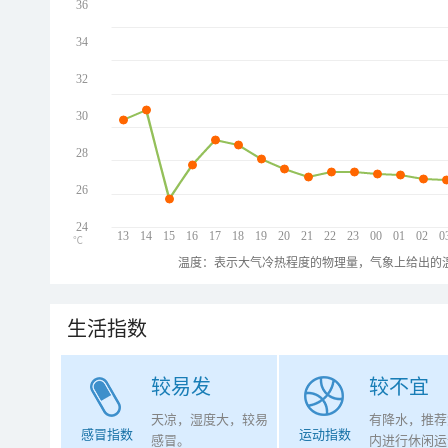
36
34
32
30
28
26
24
13
14
15
16
17
18
19
20
21
22
23
00
01
02
0
℃
温度：表示大气冷热程度的物理量，气象上给出的温
生活指数
较易发
较不宜
天凉，湿度大，较易
有降水，推荐
感冒指数
运动指数
感冒。
内进行休闲运