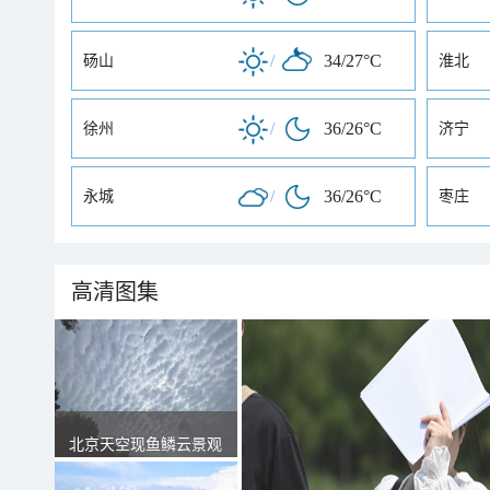
/
34/27°C
砀山
淮北
/
36/26°C
徐州
济宁
/
36/26°C
永城
枣庄
高清图集
北京天空现鱼鳞云景观