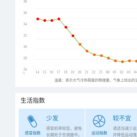
38
36
34
32
30
28
26
14
15
16
17
18
19
20
21
22
23
00
01
02
03
0
℃
温度：表示大气冷热程度的物理量，气象上给出的温
生活指数
少发
较不宜
感冒机率较低，避免
请适当减少运
感冒指数
运动指数
长期处于空调屋中。
并降低运动强