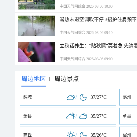
中国天气网综合 2026-08-06 10:00
暑热未退空调吹不停 3招护住肩颈
中国天气网综合 2026-08-06 09:10
立秋话养生：“贴秋膘”莫着急 先清
中国天气网综合 2026-08-06 09:00
周边地区
周边景点
|
/
37/27°C
薛城
亳州
/
35/27°C
萧县
单县
/
35/26°C
商丘
宿州