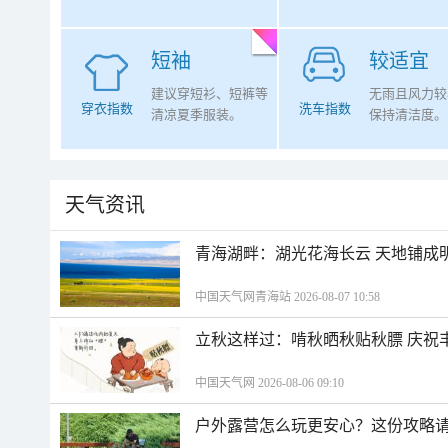
短袖
较适宜
建议穿短衫、短裤等
无雨且风力较
穿衣指数
洗车指数
清凉夏季服装。
保持清洁度。
天气资讯
青海湖畔：湖光花海长云 天地铺成
中国天气网青海站 2026-08-07 10:58
立秋这样过：啃秋晒秋贴秋膘 庆祝
中国天气网 2026-08-06 09:10
户外露营怎么玩更安心？这份攻略