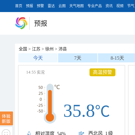
首页
预报
预警
雷达
云图
天气地图
专业产品
资讯
视频
节气
预报
全国
>
江苏
>
徐州
>
沛县
今天
7天
8-15天
高温预警
14:55 实况
35.8
℃
西北风
1级
相对湿度
54%