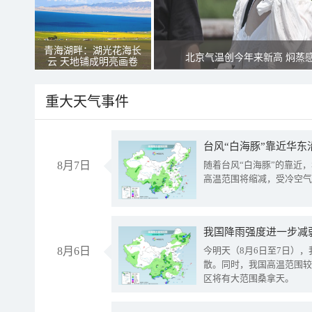
青海湖畔：湖光花海长
北京气温创今年来新高 焖蒸
云 天地铺成明亮画卷
重大天气事件
台风“白海豚”靠近华东
8月7日
随着台风“白海豚”的靠近
高温范围将缩减，受冷空气
8月6日
今明天（8月6日至7日）
散。同时，我国高温范围较
区将有大范围桑拿天。