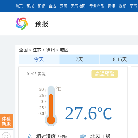
首页
预报
预警
雷达
云图
天气地图
专业产品
资讯
视频
节气
预报
全国
>
江苏
>
徐州
>
城区
今天
7天
8-15天
高温预警
01:05 实况
27.6
℃
北风
1级
相对湿度
93%