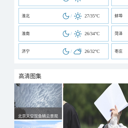
/
27/35°C
淮北
蚌埠
/
26/34°C
淮南
菏泽
/
26/32°C
济宁
枣庄
高清图集
北京天空现鱼鳞云景观