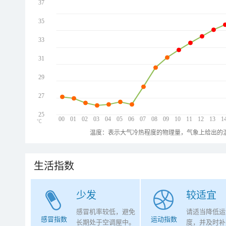
37
35
33
31
29
27
25
00
01
02
03
04
05
06
07
08
09
10
11
12
13
1
℃
温度：表示大气冷热程度的物理量，气象上给出的温
生活指数
少发
较适宜
感冒机率较低，避免
请适当降低运
感冒指数
运动指数
长期处于空调屋中。
度，并及时补