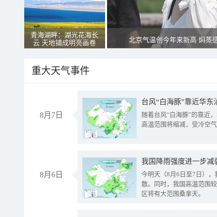
青海湖畔：湖光花海长
北京气温创今年来新高 焖蒸
云 天地铺成明亮画卷
重大天气事件
台风“白海豚”靠近华东
8月7日
随着台风“白海豚”的靠近
高温范围将缩减，受冷空气
8月6日
今明天（8月6日至7日）
散。同时，我国高温范围较
区将有大范围桑拿天。