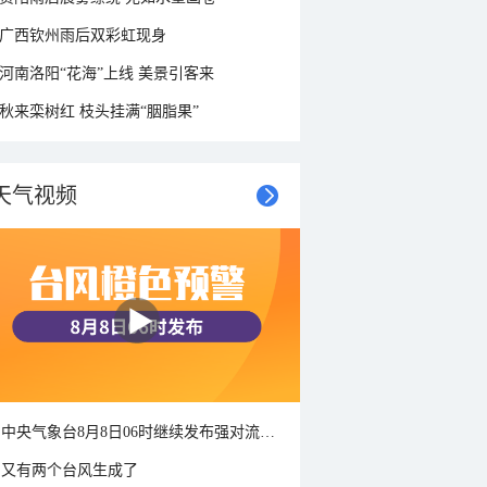
广西钦州雨后双彩虹现身
河南洛阳“花海”上线 美景引客来
秋来栾树红 枝头挂满“胭脂果”
天气视频
中央气象台8月8日06时继续发布强对流天气蓝色预警
又有两个台风生成了