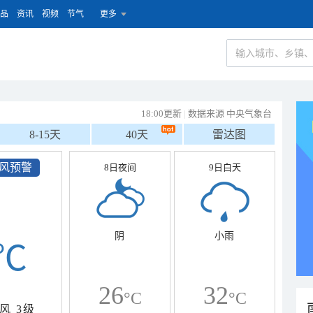
品
资讯
视频
节气
更多
18:00更新
|
数据来源 中央气象台
8-15天
40天
雷达图
风预警
8日夜间
9日白天
阴
小雨
℃
26
32
°C
°C
风
3级