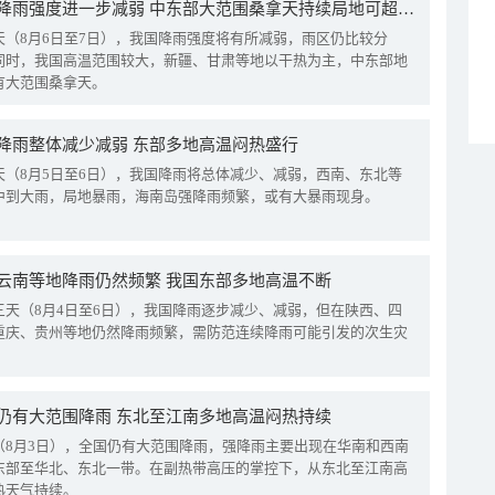
我国降雨强度进一步减弱 中东部大范围桑拿天持续局地可超38℃
天（8月6日至7日），我国降雨强度将有所减弱，雨区仍比较分
同时，我国高温范围较大，新疆、甘肃等地以干热为主，中东部地
有大范围桑拿天。
降雨整体减少减弱 东部多地高温闷热盛行
天（8月5日至6日），我国降雨将总体减少、减弱，西南、东北等
中到大雨，局地暴雨，海南岛强降雨频繁，或有大暴雨现身。
云南等地降雨仍然频繁 我国东部多地高温不断
三天（8月4日至6日），我国降雨逐步减少、减弱，但在陕西、四
重庆、贵州等地仍然降雨频繁，需防范连续降雨可能引发的次生灾
仍有大范围降雨 东北至江南多地高温闷热持续
（8月3日），全国仍有大范围降雨，强降雨主要出现在华南和西南
东部至华北、东北一带。在副热带高压的掌控下，从东北至江南高
热天气持续。