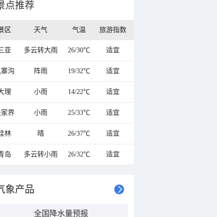
景点推荐
景区
天气
气温
旅游指数
三亚
多云转大雨
26/30℃
适宜
九寨沟
阵雨
19/32℃
适宜
大理
小雨
14/22℃
适宜
张家界
小雨
25/33℃
适宜
桂林
晴
26/37℃
适宜
青岛
多云转小雨
26/32℃
适宜
气象产品
全国降水量预报