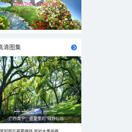
高清图集
广西南宁：盛夏里的“绿野仙踪”
贵阳雨后晨雾缭绕 宛如水墨画卷