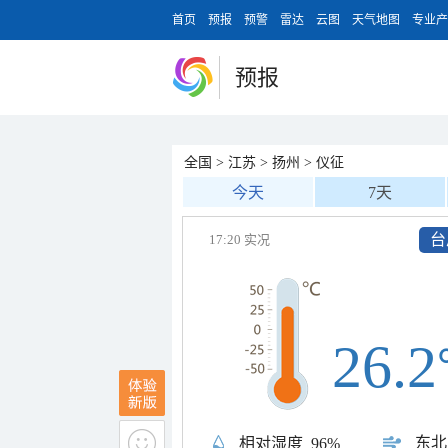
首页
预报
预警
雷达
云图
天气地图
专业产
预报
全国
>
江苏
>
扬州
>
仪征
今天
7天
台
17:20 实况
26.2
东北
相对湿度
96%