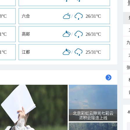
28°C
/
26/31°C
六合
31°C
/
26/31°C
高邮
31°C
/
25/31°C
江都
北京彩虹云隙光七彩云
浓积云接连上线