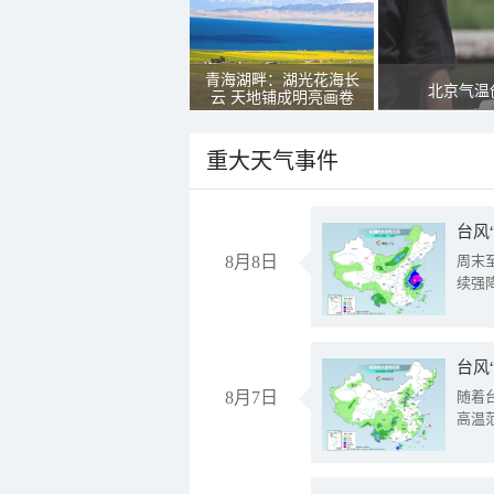
青海湖畔：湖光花海长
北京气温
云 天地铺成明亮画卷
重大天气事件
台风
8月8日
周末
续强
台风
8月7日
随着
高温