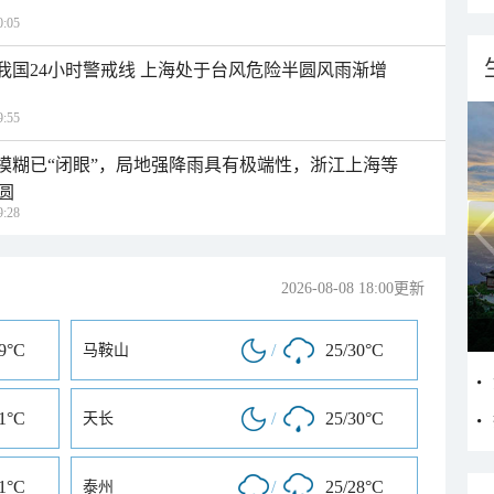
:05
入我国24小时警戒线 上海处于台风危险半圆风雨渐增
:55
区模糊已“闭眼”，局地强降雨具有极端性，浙江上海等
圆
:28
2026-08-08 18:00更新
29°C
/
25/30°C
马鞍山
31°C
/
25/30°C
天长
31°C
/
25/28°C
泰州