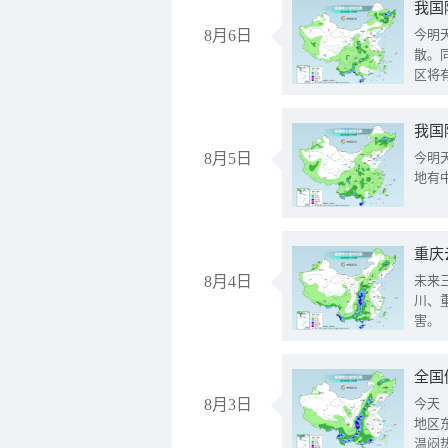
8月6日
今明
散。
区将
我国
8月5日
今明
地有
重庆
8月4日
未来
川、
害。
全国
8月3日
今天
地区
温闷