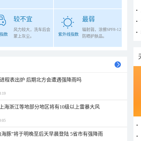
较不宜
最弱
风力较大，洗车后会
辐射弱，涂擦SPF8-12
指数
紫外线指数
蒙上灰尘。
防晒护肤品。
雨进程表出炉 后期北方会遭遇强降雨吗
:19
上海浙江等地部分地区将有10级以上雷暴大风
:05
白海豚”将于明晚至后天早晨登陆 5省市有强降雨