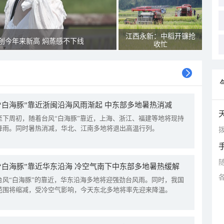
江西永新：中稻开镰抢
创今年来新高 焖蒸感不下线
收忙
“白海豚”靠近浙闽沿海风雨渐起 中东部多地暑热消减
至下周初，随着台风“白海豚”靠近，上海、浙江、福建等地将现持
降雨。同时暑热消减，华北、江南多地将退出高温行列。
拨
“白海豚”靠近华东沿海 冷空气南下中东部多地暑热缓解
台风“白海豚”的靠近，华东沿海多地将迎强劲台风雨。同时，我国
范围将缩减，受冷空气影响，今天东北多地将率先迎来降温。