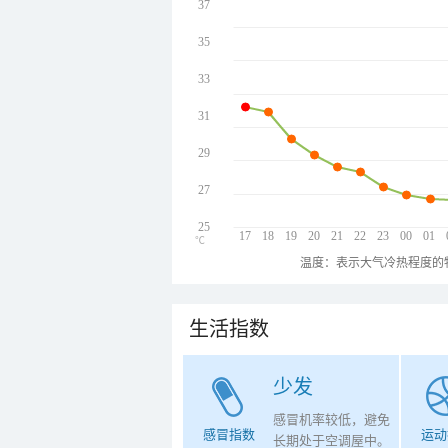
37
35
33
31
29
27
25
17
18
19
20
21
22
23
00
01
℃
温度：表示大气冷热程度的
生活指数
少发
感冒机率较低，避免
感冒指数
运动
长期处于空调屋中。