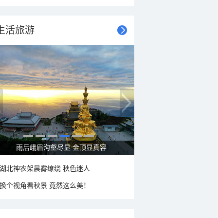
生活旅游
雨后峨眉沟壑尽显 金顶显真容
湖北神农架晨雾缭绕 秋色迷人
换个视角看秋景 竟然这么美！