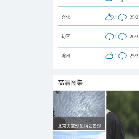
/
25/
兴化
/
26/
句容
/
25/
滁州
高清图集
北京天空现鱼鳞云景观