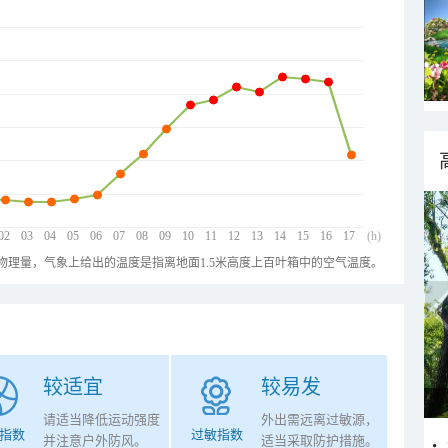
02
03
04
05
06
07
08
09
10
11
12
13
14
15
16
17
(h)
物理量，气象上给出的温度是指离地面1.5米高度上百叶箱中的空气温度。
较适宜
较易发
请适当降低运动强度
外出需远离过敏源，
指数
过敏指数
并注意户外防风。
适当采取防护措施。