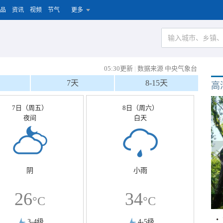
品
资讯
视频
节气
更多
05:30更新
|
数据来源 中央气象台
7天
8-15天
高
7日（周五）
8日（周六）
夜间
白天
阴
小雨
26
34
°C
°C
3-4级
4-5级