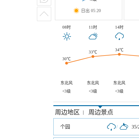
日出 05:20
08时
11时
14时
34℃
33℃
30℃
东北风
东北风
东北风
<3级
<3级
<3级
周边地区
周边景点
|
个园
/
35/