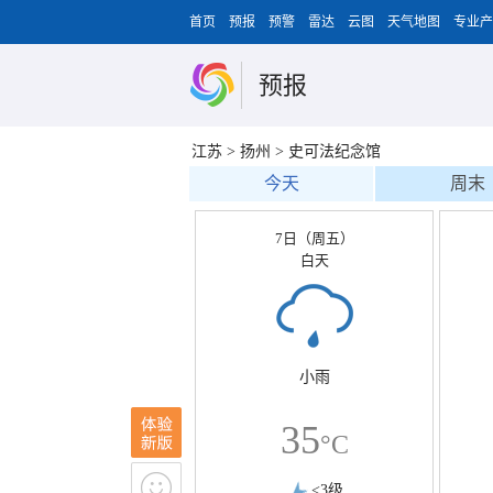
首页
预报
预警
雷达
云图
天气地图
专业产
预报
江苏
>
扬州
>
史可法纪念馆
今天
周末
7日（周五）
白天
小雨
35
°C
<3级