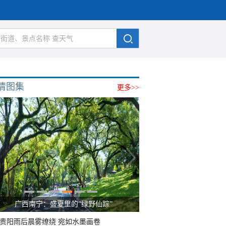
清图集
更多>>
广西南宁：盛夏里的“绿野仙踪”
贵阳雨后晨雾缭绕 宛如水墨画卷