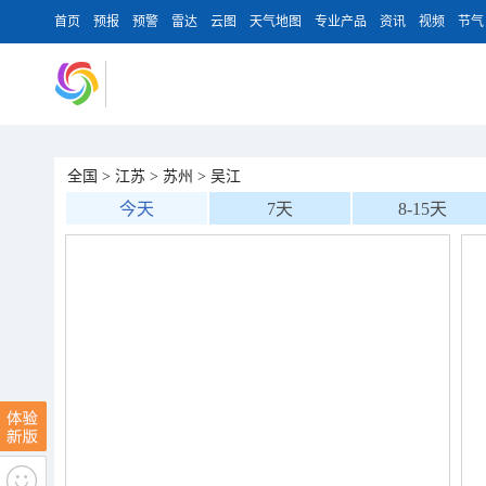
首页
预报
预警
雷达
云图
天气地图
专业产品
资讯
视频
节气
全国
>
江苏
>
苏州
>
吴江
今天
7天
8-15天