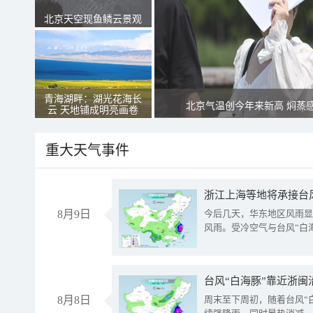
北京天空现鱼鳞云景观
青海湖畔：湖光花海长
北京气温创今年来新高 焖蒸
云 天地铺成明亮画卷
重大天气事件
浙江上海等地将承接台风
8月9日
今后几天，华东地区风雨显
风雨。受冷空气与台风“白
台风“白海豚”靠近浙闽
8月8日
周末至下周初，随着台风“