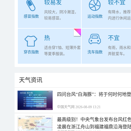
较易发
较不宜
风较大，阴冷潮湿，
有降水，推荐
感冒指数
运动指数
较易感冒。
内进行休闲运
热
不宜
适合穿T恤、短薄外套
有雨，雨水和
穿衣指数
洗车指数
等夏季服装。
弄脏爱车。
天气资讯
四问台风“白海豚”：将于何时何地
中国天气网 2026-08-09 13:21
最高级别！中央气象台发布台风红色
凌晨在浙江舟山到福建福鼎沿海登