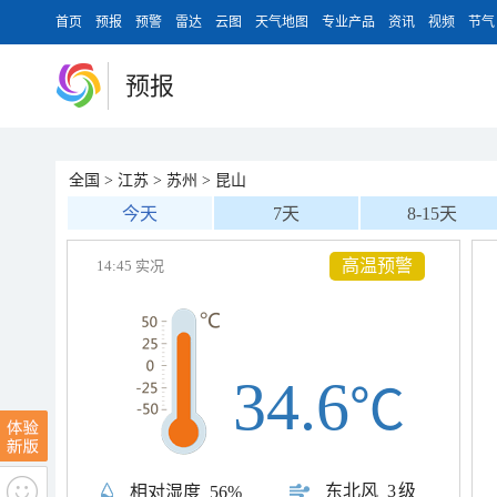
首页
预报
预警
雷达
云图
天气地图
专业产品
资讯
视频
节气
预报
全国
>
江苏
>
苏州
>
昆山
今天
7天
8-15天
高温预警
14:45 实况
34.6
℃
东北风
3级
相对湿度
56%