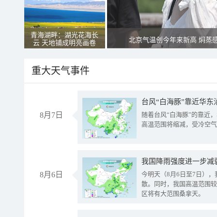
青海湖畔：湖光花海长
北京气温创今年来新高 焖蒸
云 天地铺成明亮画卷
重大天气事件
台风“白海豚”靠近华东
8月7日
随着台风“白海豚”的靠近
高温范围将缩减，受冷空气
8月6日
今明天（8月6日至7日）
散。同时，我国高温范围较
区将有大范围桑拿天。