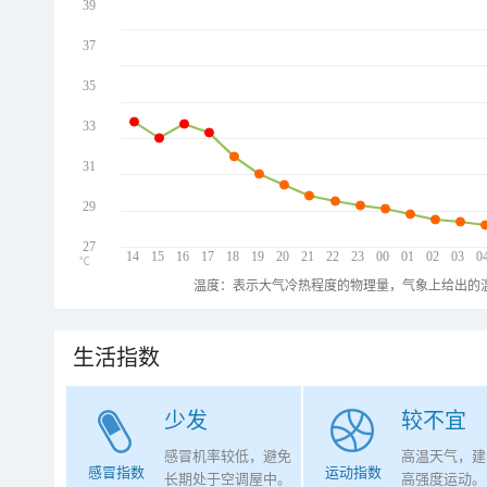
39
37
35
33
31
29
27
14
15
16
17
18
19
20
21
22
23
00
01
02
03
0
℃
温度：表示大气冷热程度的物理量，气象上给出的温
生活指数
少发
较不宜
感冒机率较低，避免
高温天气，建
感冒指数
运动指数
长期处于空调屋中。
高强度运动。