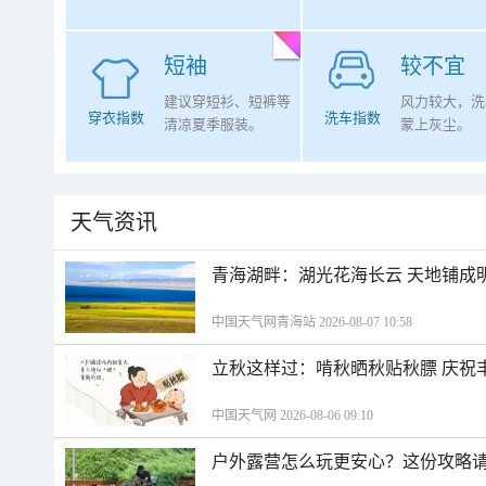
短袖
较不宜
建议穿短衫、短裤等
风力较大，洗
穿衣指数
洗车指数
清凉夏季服装。
蒙上灰尘。
天气资讯
青海湖畔：湖光花海长云 天地铺成
中国天气网青海站 2026-08-07 10:58
立秋这样过：啃秋晒秋贴秋膘 庆祝
中国天气网 2026-08-06 09:10
户外露营怎么玩更安心？这份攻略