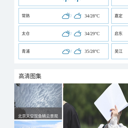
/
34/28°C
常熟
嘉定
/
34/29°C
太仓
启东
/
35/28°C
青浦
吴江
高清图集
北京天空现鱼鳞云景观