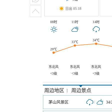
日出 05:18
08时
11时
14时
34℃
33℃
29℃
东北风
东北风
东北风
<3级
<3级
<3级
周边地区
周边景点
|
茅山风景区
/
34/