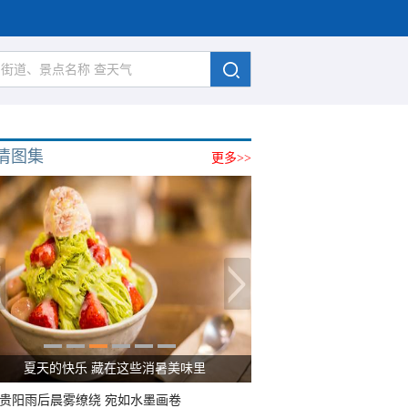
清图集
更多>>
夏天的快乐 藏在这些消暑美味里
贵阳雨后晨雾缭绕 宛如水墨画卷