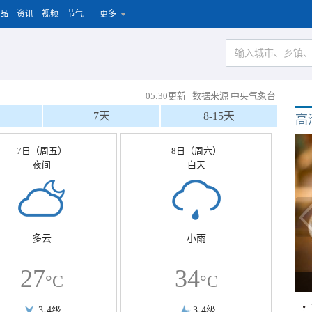
品
资讯
视频
节气
更多
05:30更新
|
数据来源 中央气象台
7天
8-15天
高
7日（周五）
8日（周六）
夜间
白天
多云
小雨
27
34
°C
°C
3-4级
3-4级