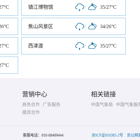
27°C
镇江博物馆
/
35/27°C
26°C
焦山风景区
/
34/26°C
27°C
西津渡
/
35/27°C
27°C
营销中心
相关链接
商务合作
广告服务
中国气象局
中国气象服
媒资合作
客服电话：
010-68409444
京ICP证010385-2号
京公网安备