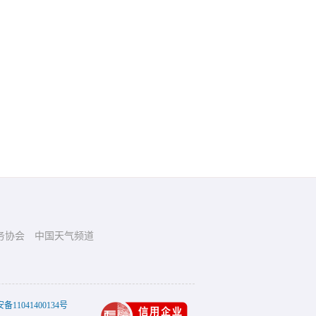
务协会
中国天气频道
11041400134号