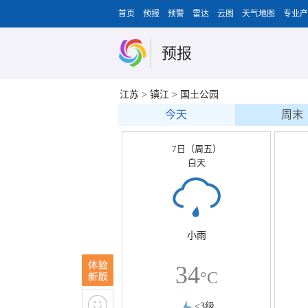
首页
预报
预警
雷达
云图
天气地图
专业产
预报
江苏
>
镇江
>
国土公园
今天
周末
7日（周五）
白天
小雨
34
°C
<3级