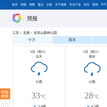
首页
预报
预警
雷达
云图
天气地图
专业产品
资讯
视频
节气
预报
江苏
>
无锡
>
龙背山森林公园
今天
周末
8日（周六）
8日（周六）
白天
夜间
小雨
小雨
33
28
°C
°C
3-4级
4-5级