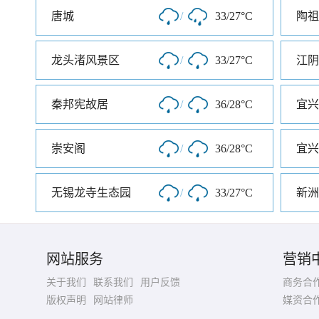
唐城
/
33/27°C
陶祖
龙头渚风景区
/
33/27°C
江阴
秦邦宪故居
/
36/28°C
宜兴
崇安阁
/
36/28°C
宜兴
无锡龙寺生态园
/
33/27°C
新洲
网站服务
营销
关于我们
联系我们
用户反馈
商务合
版权声明
网站律师
媒资合