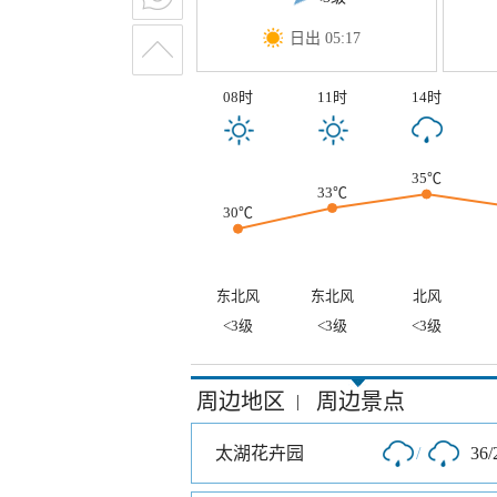
日出 05:17
08时
11时
14时
35℃
33℃
30℃
东北风
东北风
北风
<3级
<3级
<3级
周边地区
周边景点
|
太湖花卉园
/
36/