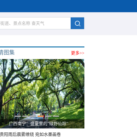
清图集
更多>>
广西南宁：盛夏里的“绿野仙踪”
贵阳雨后晨雾缭绕 宛如水墨画卷