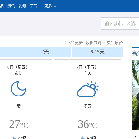
品
资讯
视频
节气
更多
11:30更新
|
数据来源 中央气象台
7天
8-15天
高
6日（周四）
7日（周五）
夜间
白天
晴
多云
27
36
°C
°C
<3级
3-4级