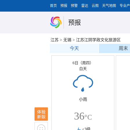
首页
预报
预警
雷达
云图
天气地图
专业产
预报
江苏
>
无锡
>
江苏江阴学政文化旅游区
今天
周末
6日（周四）
白天
小雨
36
°C
<3级