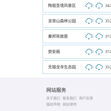
陶祖圣境风景区
/
34/
龙背山森林公园
/
35/
秦邦宪故居
/
37/
崇安阁
/
37/
无锡龙寺生态园
/
35/
网站服务
关于我们
联系我们
用户反馈
版权声明
网站律师