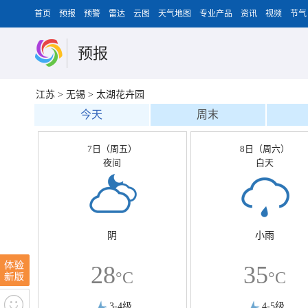
首页
预报
预警
雷达
云图
天气地图
专业产品
资讯
视频
节气
预报
江苏
>
无锡
>
太湖花卉园
今天
周末
7日（周五）
8日（周六）
夜间
白天
阴
小雨
28
35
°C
°C
3-4级
4-5级