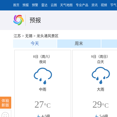
首页
预报
预警
雷达
云图
天气地图
专业产品
资讯
视频
节气
预报
江苏
>
无锡
>
龙头渚风景区
今天
周末
8日（周六）
9日（周日）
夜间
白天
中雨
大雨
27
29
°C
°C
4-5级
5-6级