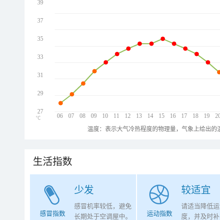
39
37
35
33
31
29
27
06
07
08
09
10
11
12
13
14
15
16
17
18
19
2
℃
温度：表示大气冷热程度的物理量，气象上给出的温
生活指数
少发
较适宜
感冒机率较低，避免
请适当降低运
感冒指数
运动指数
长期处于空调屋中。
度，并及时补