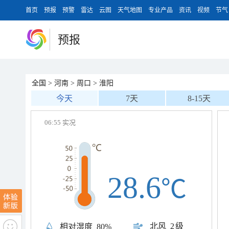
首页
预报
预警
雷达
云图
天气地图
专业产品
资讯
视频
节气
预报
全国
>
河南
>
周口
>
淮阳
今天
7天
8-15天
06:55 实况
28.6
℃
北风
2级
相对湿度
80%