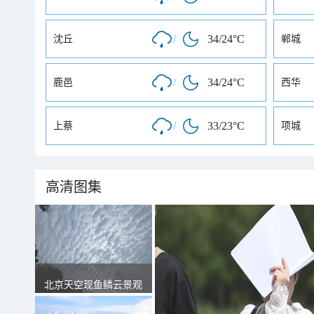
/
34/24°C
沈丘
郸城
/
34/24°C
鹿邑
西华
/
33/23°C
上蔡
项城
高清图集
北京天空现鱼鳞云景观