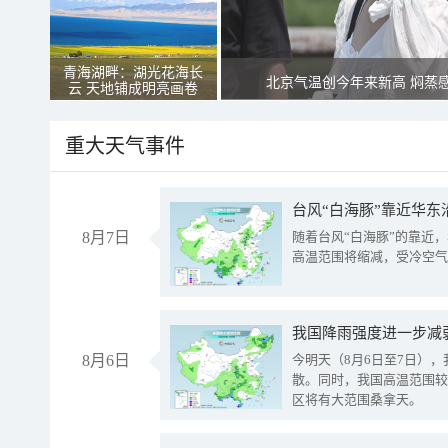
青海湖畔：湖光花海长
北京气温创今年来新高 焖蒸
云 天地铺成明亮画卷
重大天气事件
台风“白海豚”靠近华东
8月7日
随着台风“白海豚”的靠近
高温范围将缩减，受冷空气
8月6日
今明天（8月6日至7日）
散。同时，我国高温范围较
区将有大范围桑拿天。