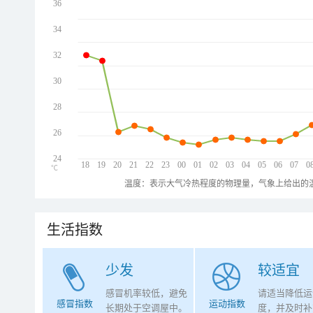
36
34
32
30
28
26
24
18
19
20
21
22
23
00
01
02
03
04
05
06
07
0
℃
温度：表示大气冷热程度的物理量，气象上给出的温
生活指数
少发
较适宜
感冒机率较低，避免
请适当降低运
感冒指数
运动指数
长期处于空调屋中。
度，并及时补