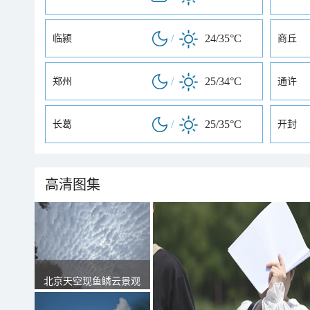
/
24/35°C
临颍
商丘
/
25/34°C
郑州
通许
/
25/35°C
长葛
开封
高清图集
北京天空现鱼鳞云景观