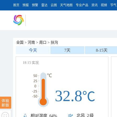
首页
预报
预警
雷达
云图
天气地图
专业产品
资讯
视频
节气
全国
>
河南
>
周口
>
扶沟
今天
7天
8-15天
18:15 实况
32.8
℃
北风
2级
相对湿度
64%