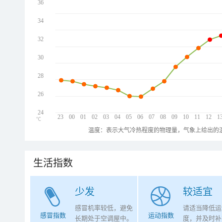
36
34
32
30
28
26
24
23
00
01
02
03
04
05
06
07
08
09
10
11
12
1
℃
温度：表示大气冷热程度的物理量，气象上给出的温
生活指数
少发
较适宜
感冒机率较低，避免
请适当降低运
感冒指数
运动指数
长期处于空调屋中。
度，并及时补