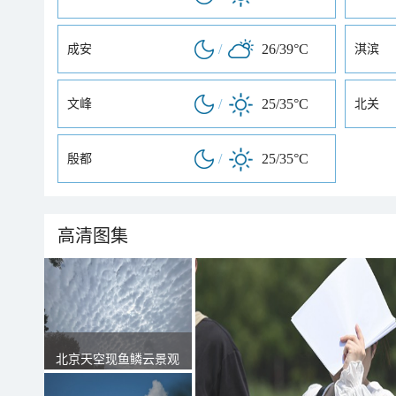
/
26/39°C
成安
淇滨
/
25/35°C
文峰
北关
/
25/35°C
殷都
高清图集
北京天空现鱼鳞云景观