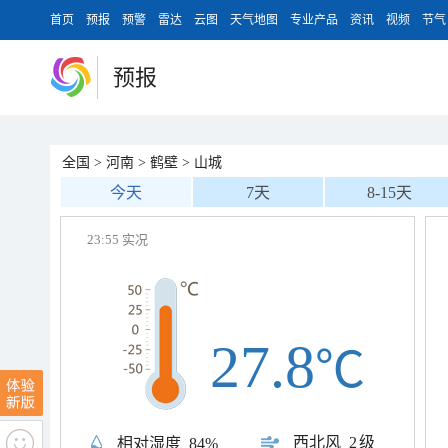
首页
预报
预警
雷达
云图
天气地图
专业产品
资讯
视频
节气
预报
全国
>
河南
>
鹤壁
>
山城
今天
7天
8-15天
23:55 实况
27.8
℃
西北风
2级
相对湿度
84%