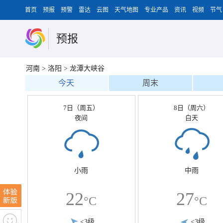
首页
预报
预警
雷达
云图
天气地图
专业产品
资讯
视频
节气
预报
河南
>
洛阳
>
龙潭大峡谷
今天
周末
7日（周五）
8日（周六）
夜间
白天
小雨
中雨
22
27
°C
°C
<3级
<3级