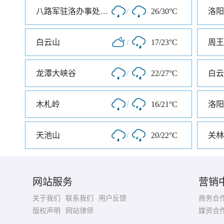
八路军驻洛办事处纪念馆
/
26/30°C
洛阳
白云山
/
17/23°C
龙潭大峡谷
/
22/27°C
白云
木札岭
/
16/21°C
洛阳
天池山
/
20/22°C
关林
网站服务
营销
关于我们
联系我们
用户反馈
商务合
版权声明
网站律师
媒资合