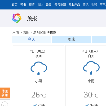
首页
预报
预警
雷达
云图
天气地图
专业产品
资讯
视频
节气
预报
河南
>
洛阳
>
洛阳民俗博物馆
今天
周末
7日（周五）
8日（周六）
夜间
白天
小雨
小雨
26
30
°C
°C
<3级
3-4级