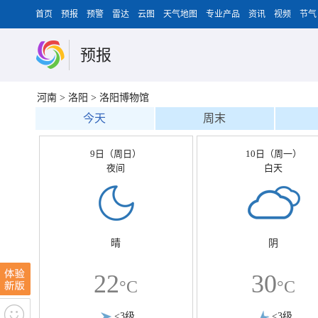
首页
预报
预警
雷达
云图
天气地图
专业产品
资讯
视频
节气
预报
河南
>
洛阳
>
洛阳博物馆
今天
周末
9日（周日）
10日（周一）
夜间
白天
晴
阴
22
30
°C
°C
<3级
<3级