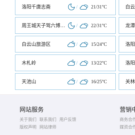
洛阳千唐志斋
/
21/31°C
白云
周王城天子驾六博物馆
/
22/31°C
龙潭
白云山旅游区
/
15/24°C
洛阳
木札岭
/
13/22°C
洛阳
天池山
/
16/25°C
关林
网站服务
营销
关于我们
联系我们
用户反馈
商务合
版权声明
网站律师
媒资合