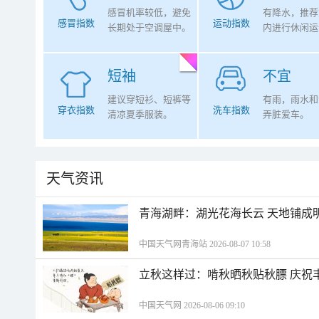
感冒机率较低，避免
有降水，推荐
感冒指数
运动指数
长期处于空调屋中。
内进行休闲运
短袖
不宜
建议穿短衫、短裤等
有雨，雨水和
穿衣指数
洗车指数
清凉夏季服装。
弄脏爱车。
天气资讯
青海湖畔：湖光花海长云 天地铺成
中国天气网青海站 2026-08-07 10:58
立秋这样过：啃秋晒秋贴秋膘 庆祝
中国天气网 2026-08-06 09:10