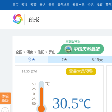
首页
预报
预警
雷达
云图
天气地图
专业产品
资讯
视频
节气
预报
全国
>
河南
>
信阳
>
罗山
今天
7天
8-15天
雷暴大风预警
14:55 实况
30.5
℃