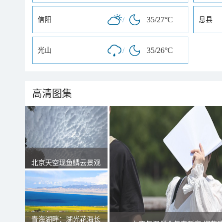
/
35/27°C
信阳
息县
/
35/26°C
光山
高清图集
北京天空现鱼鳞云景观
青海湖畔：湖光花海长