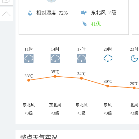
东北风
2级
相对湿度
72%
41优
11时
14时
17时
20时
23时
35℃
34℃
33℃
30℃
29℃
东北风
东北风
东北风
东风
北风
<3级
<3级
<3级
<3级
<3级
整点天气实况