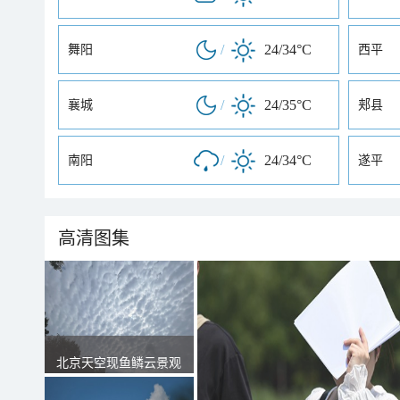
/
24/34°C
舞阳
西平
/
24/35°C
襄城
郏县
/
24/34°C
南阳
遂平
高清图集
北京天空现鱼鳞云景观