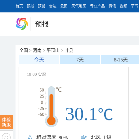
首页
预报
预警
雷达
云图
天气地图
专业产品
资讯
视频
节气
预报
全国
>
河南
>
平顶山
>
叶县
今天
7天
8-15天
19:00 实况
30.1
℃
北风
1级
相对湿度
80%