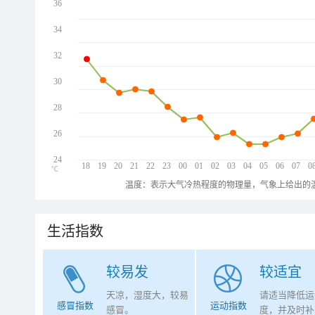
36
34
32
30
28
26
24
18
19
20
21
22
23
00
01
02
03
04
05
06
07
0
℃
温度：表示大气冷热程度的物理量，气象上给出的温
生活指数
较易发
较适宜
天凉，湿度大，较易
请适当降低运
感冒指数
运动指数
感冒。
度，并及时补