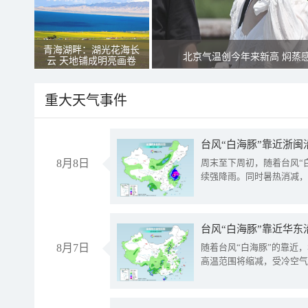
青海湖畔：湖光花海长
北京气温创今年来新高 焖蒸
云 天地铺成明亮画卷
重大天气事件
台风“白海豚”靠近浙闽
8月8日
周末至下周初，随着台风“
续强降雨。同时暑热消减，
台风“白海豚”靠近华东
8月7日
随着台风“白海豚”的靠近
高温范围将缩减，受冷空气