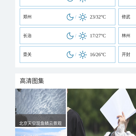
/
23/32°C
郑州
修武
/
17/27°C
长治
林州
/
16/26°C
壶关
开封
高清图集
北京天空现鱼鳞云景观