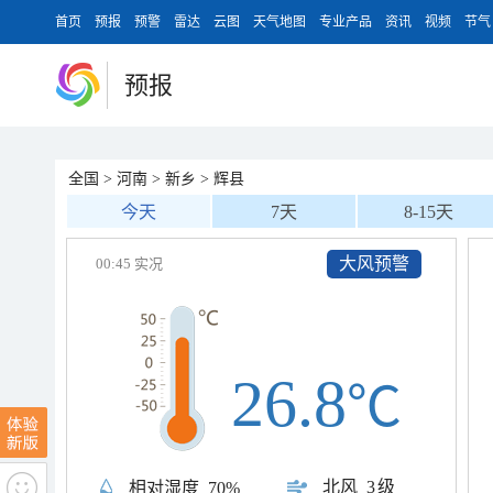
首页
预报
预警
雷达
云图
天气地图
专业产品
资讯
视频
节气
预报
全国
>
河南
>
新乡
>
辉县
今天
7天
8-15天
大风预警
00:45 实况
26.8
℃
北风
3级
相对湿度
70%