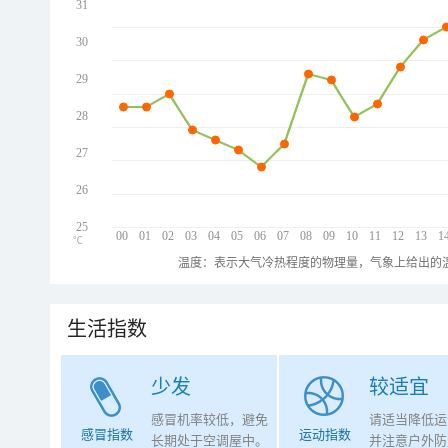
31
30
29
28
27
26
25
00
01
02
03
04
05
06
07
08
09
10
11
12
13
1
℃
温度：表示大气冷热程度的物理量，气象上给出的温
生活指数
少发
较适宜
感冒机率较低，避免
请适当降低运
感冒指数
运动指数
长期处于空调屋中。
并注意户外防